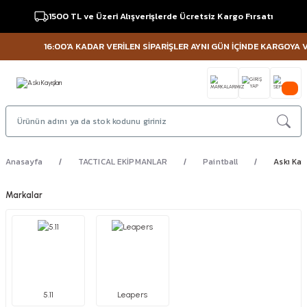
1500 TL ve Üzeri Alışverişlerde Ücretsiz Kargo Fırsatı
16:00'A KADAR VERİLEN SİPARİŞLER AYNI GÜN İÇİNDE KARGOYA VER
Anasayfa
TACTICAL EKİPMANLAR
Paintball
Askı Kayı
Markalar
5.11
Leapers