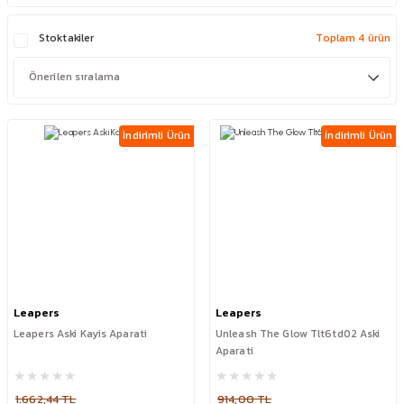
Stoktakiler
Toplam 4 ürün
İndirimli Ürün
İndirimli Ürün
Leapers
Leapers
Leapers Aski Kayis Aparati
Unleash The Glow Tlt6td02 Aski
Aparati
1.662,44 TL
914,00 TL