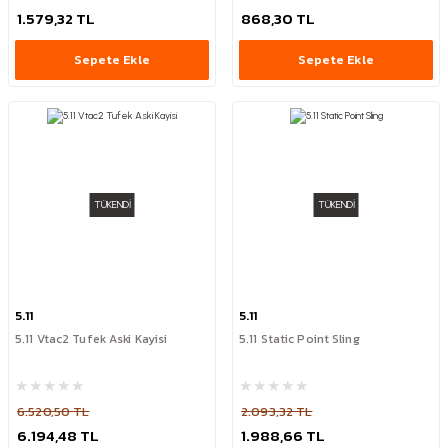
1.579,32 TL
868,30 TL
Sepete Ekle
Sepete Ekle
TÜKENDİ
TÜKENDİ
5.11
5.11
5.11 Vtac2 Tufek Aski Kayisi
5.11 Static Point Sling
6.520,50 TL
2.093,32 TL
6.194,48 TL
1.988,66 TL