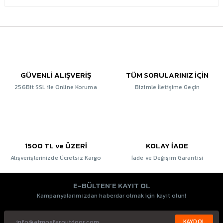
GÜVENLİ ALIŞVERİŞ
TÜM SORULARINIZ İÇİN
256Bit SSL ile Online Koruma
Bizimle İletişime Geçin
1500 TL ve ÜZERİ
KOLAY İADE
Alışverişlerinizde Ücretsiz Kargo
İade ve Değişim Garantisi
E-BÜLTEN’E KAYIT OL
Kampanyalarımızdan haberdar olmak için kayıt olun!
KAYDOL