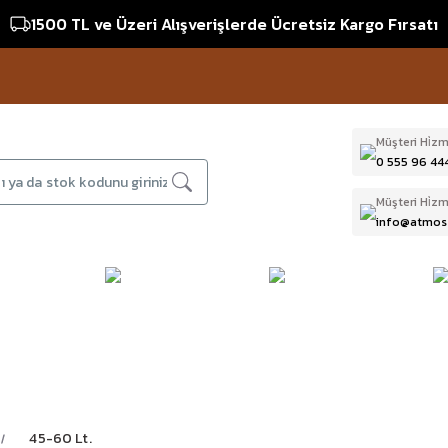
1500 TL ve Üzeri Alışverişlerde Ücretsiz Kargo Fırsatı
Müşteri Hi̇zm
0 555 96 44
Müşteri Hi̇zm
info@atmos
DAĞCILIK & İŞ
DALIŞ
D
BI
GÜVENLİĞİ
EKİPMANLARI
T
45-60 Lt.