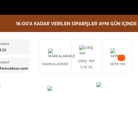
16:00'A KADAR VERİLEN SİPARİŞLER AYNI GÜN İÇİNDE KARGO
etleri
4 22
GİRİŞ YAP
etleri
MARKALARIMIZ
SEPETİM
ÜYE OL
feroutdoor.com
ÜRBÜN &
TACTICAL
FENER
ELESKOP
EKİPMANLAR