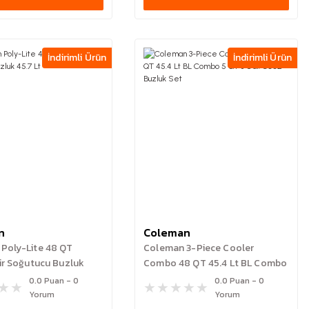
İndirimli Ürün
İndirimli Ürün
n
Coleman
Poly-Lite 48 QT
Coleman 3-Piece Cooler
lir Soğutucu Buzluk
Combo 48 QT 45.4 Lt BL Combo
5 QT 3 Gal. C002 Buzluk Set
0.0 Puan - 0
0.0 Puan - 0
Yorum
Yorum