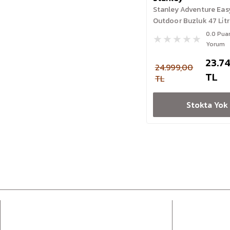
Stanley Adventure Eas
Outdoor Buzluk 47 Li̇tre
Renk
0.0 Pua
Yorum
23.7
24.999,00
TL
TL
Stokta Yok