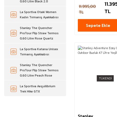
0,60 Litre Black 2.0
11.39
11.995,00
TL
TL
La Sportiva Otaki Women
Kadın Tırmanış Ayakkabısı
Sepete Ekle
Stanley The Quencher
ProTour Flip Straw Termos
0,60 Litre Rose Quartz
La Sportiva Katana Unisex
Tırmanış Ayakkabısı
Stanley The Quencher
ProTour Flip Straw Termos
0,60 Litre Peach Rose
TÜKENDİ
La Sportiva Aequilibrium
Trek Hike GTX
Stanley