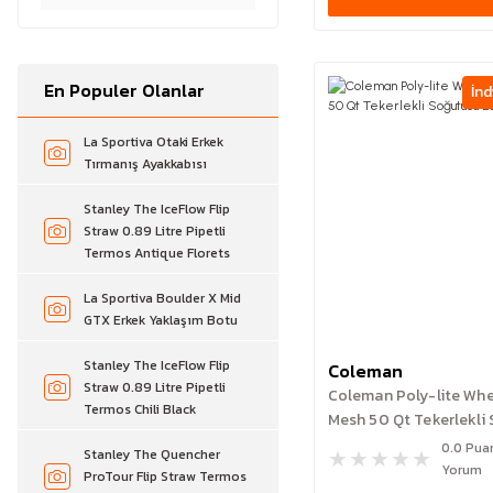
En Populer Olanlar
İnd
La Sportiva Otaki Erkek
Tırmanış Ayakkabısı
Stanley The IceFlow Flip
Straw 0.89 Litre Pipetli
Termos Antique Florets
La Sportiva Boulder X Mid
GTX Erkek Yaklaşım Botu
Stanley The IceFlow Flip
Coleman
Straw 0.89 Litre Pipetli
Coleman Poly-lite Wh
Termos Chili Black
Mesh 50 Qt Tekerlekli
Buzluk 47.3 Lt
0.0 Pua
Stanley The Quencher
Yorum
ProTour Flip Straw Termos