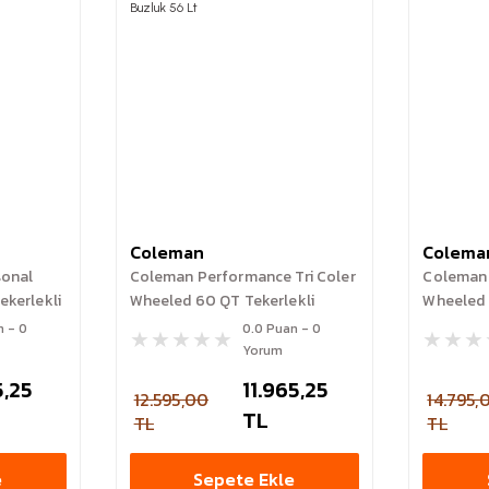
Coleman
Colema
sonal
Coleman Performance Tri Coler
Coleman 
ekerlekli
Wheeled 60 QT Tekerlekli
Wheeled 
Soğutucu Buzluk 56 Lt
Soğutucu
n - 0
0.0 Puan - 0
Yorum
5,25
11.965,25
12.595,00
14.795,
TL
TL
TL
e
Sepete Ekle