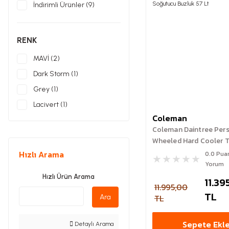
İndirimli Ürünler (9)
RENK
MAVİ (2)
Dark Storm (1)
Grey (1)
Lacivert (1)
Coleman
Mavi/Beyaz (1)
Coleman Daintree Per
Space Blue (1)
Wheeled Hard Cooler T
Soğutucu Buzluk 57 Lt
Hızlı Arama
0.0 Pua
Yorum
Hızlı Ürün Arama
11.39
11.995,00
TL
TL
Ara
Sepete Ekl
Detaylı Arama