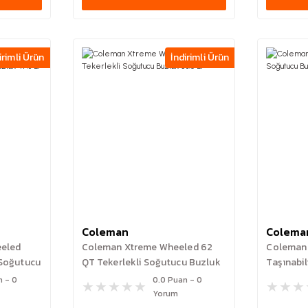
irimli Ürün
İndirimli Ürün
Coleman
Colema
eeled
Coleman Xtreme Wheeled 62
Coleman 
 Soğutucu
QT Tekerlekli Soğutucu Buzluk
Taşınabi
58.6 Lt
45.7 Lt
n - 0
0.0 Puan - 0
Yorum