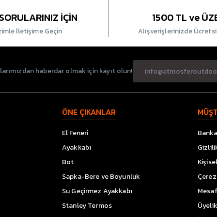
SORULARINIZ İÇİN
1500 TL ve ÜZ
zimle İletişime Geçin
Alışverişlerinizde Ücrets
rımızdan haberdar olmak için kayıt olun!
ÖNE ÇIKANLAR
MÜŞT
El Feneri
Banka 
Ayakkabı
Gizlil
Bot
Kişise
Sapka-Bere ve Boyunluk
Çerez 
Su Geçirmez Ayakkabı
Mesaf
Stanley Termos
Üyeli