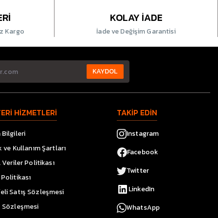
ERİ
KOLAY İADE
iz Kargo
İade ve Değişim Garantisi
KAYDOL
ERİ HİZMETLERİ
TAKİP EDİN
Bilgileri
Instagram
ik ve Kullanım Şartları
Facebook
l Veriler Politikası
Twitter
Politikası
LinkedIn
eli Satış Sözleşmesi
k Sözleşmesi
WhatsApp