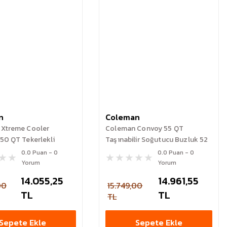
n
Coleman
Xtreme Cooler
Coleman Convoy 55 QT
50 QT Tekerlekli
Taşınabilir Soğutucu Buzluk 52
 Buzluk 47 Lt
Lt
0.0 Puan - 0
0.0 Puan - 0
Yorum
Yorum
14.055,25
14.961,55
00
15.749,00
TL
TL
TL
Sepete Ekle
Sepete Ekle