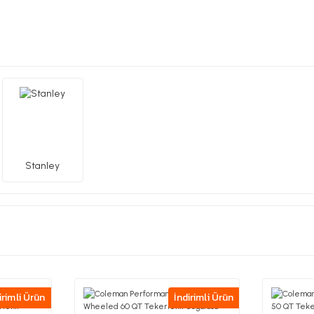
Stanley
irimli Ürün
İndirimli Ürün