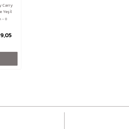
y Carry
 Yeşi̇l
n - 0
49,05