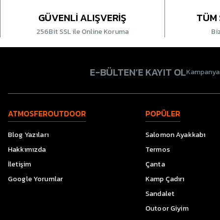
GÜVENLİ ALIŞVERİŞ
TÜM 
256Bit SSL ile Online Koruma
Bi
E-BÜLTEN’E KAYIT OL
Kampanyala
ATMOSFEROUTDOOR
POPÜLER
Blog Yazıları
Salomon Ayakkabı
Hakkımızda
Termos
İletişim
Çanta
Google Yorumlar
Kamp Çadırı
Sandalet
Outoor Giyim