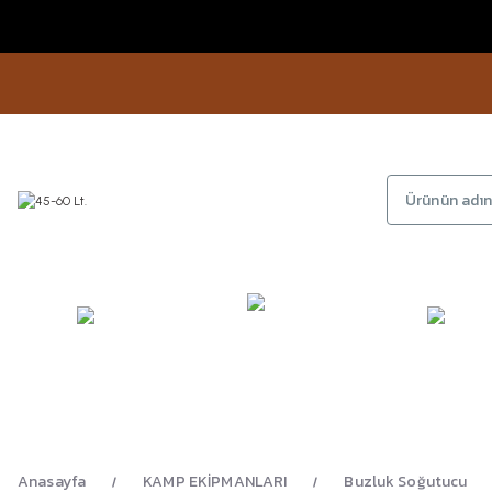
KAMP
GİYİM
AYAKKA
EKİPMANLARI
Anasayfa
KAMP EKİPMANLARI
Buzluk Soğutucu