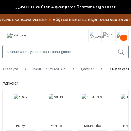
1500 TL ve Üzeri Alışverişlerde Ücretsiz Kargo Fırsatı
NDE KARGOYA VERİLİR !
MÜŞTERİ HİZMETLERİ İÇİN : 0543 960 44 20 !
KR
Anasayfa
KAMP EKİPMANLARI
Çadırlar
3 Kişilik çadır
Markalar
Husky
Ferrino
Naturehike
Pingu