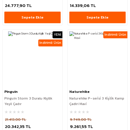
24.777,90 TL
14.339,06 TL
Sepete Ekle
Sepete Ekle
YENİ
İndirimli Ürün
İndirimli Ürün
Pinguin
Naturehike
Pinguin Storm 3 Duralu Kişilik
Naturehike P-seri̇si̇ 3 Ki̇şi̇li̇k Kamp
Yeşil Çadır
Çadiri Mavi̇
21.413,00 TL
9.749,00 TL
20.342,35 TL
9.261,55 TL