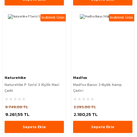
İndirimli Ürün
İndirimli Ürün
Naturehike
Madfox
Naturehi̇ke P Seri̇si̇ 3 Ki̇şi̇li̇k Mavi̇
Madfox Barun 3 Kişilik Kamp
Çadir
Çadırı
9.749,00 TL
2.295,00 TL
9.261,55 TL
2.180,25 TL
Sepete Ekle
Sepete Ekle