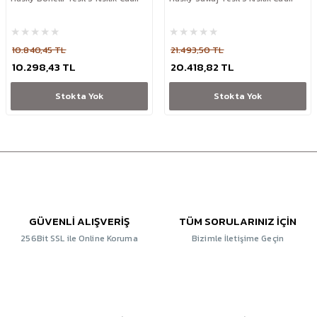
10.840,45 TL
21.493,50 TL
10.298,43 TL
20.418,82 TL
Stokta Yok
Stokta Yok
GÜVENLİ ALIŞVERİŞ
TÜM SORULARINIZ İÇİN
256Bit SSL ile Online Koruma
Bizimle İletişime Geçin