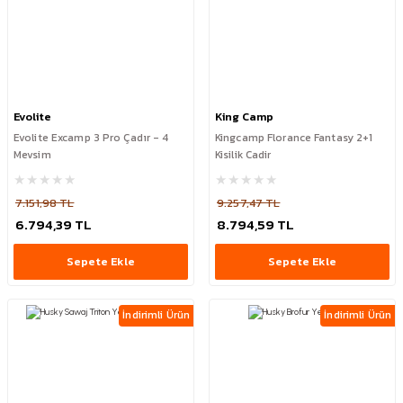
Evolite
King Camp
Evolite Excamp 3 Pro Çadır - 4
Kingcamp Florance Fantasy 2+1
Mevsim
Kisilik Cadir
7.151,98 TL
9.257,47 TL
6.794,39 TL
8.794,59 TL
Sepete Ekle
Sepete Ekle
İndirimli Ürün
İndirimli Ürün