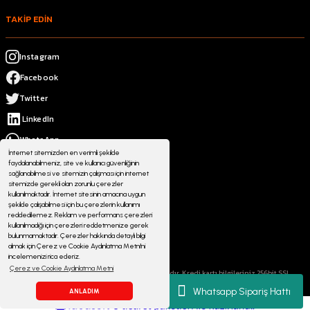
TAKİP EDİN
Instagram
Facebook
Twitter
LinkedIn
WhatsApp
İnternet sitemizden en verimli şekilde
faydalanabilmeniz, site ve kullanıcı güvenliğinin
sağlanabilmesi ve sitemizin çalışması için internet
sitemizde gerekli olan zorunlu çerezler
kullanılmaktadır. İnternet sitesinin amacına uygun
şekilde çalışabilmesi için bu çerezlerin kullanımı
reddedilemez. Reklam ve performans çerezleri
kullanılmadığı için çerezleri reddetmenize gerek
bulunmamaktadır. Çerezler hakkında detaylı bilgi
almak için Çerez ve Cookie Aydınlatma Metni'ni
incelemenizi rica ederiz.
Çerez ve Cookie Aydınlatma Metni
© 2023 atmosferoutdoor.com Her Hakkı Saklıdır. Kredi kartı bilgileriniz 256bit SSL
sertifikası ile korunmaktadır.
Whatsapp Sipariş Hattı
ANLADIM
ideasoft
ile
e-