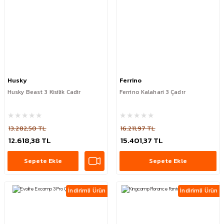
Husky
Ferrino
Husky Beast 3 Kisilik Cadir
Ferrino Kalahari 3 Çadır
13.282,50 TL
16.211,97 TL
12.618,38 TL
15.401,37 TL
Sepete Ekle
Sepete Ekle
İndirimli Ürün
İndirimli Ürün