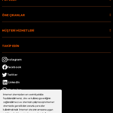
ÖNE ÇIKANLAR
MÜŞTERİ HİZMETLERİ
TAKİP EDİN
Instagram
Facebook
Twitter
LinkedIn
WhatsApp
İnternet sitemizden en verimli şekilde
faydalanabilmeniz, site ve kullanıcı güvenliğinin
sağlanabilmesi ve sitemizin çalışması için internet
sitemizde gerekli olan zorunlu çerezler
kullanılmaktadır. İnternet sitesinin amacına uygun