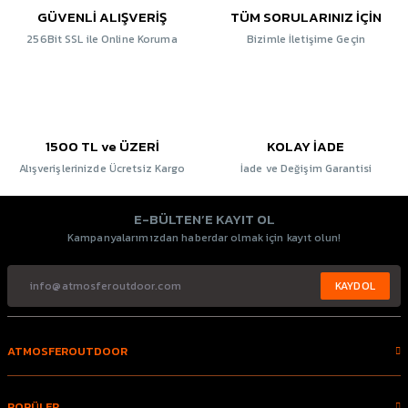
GÜVENLİ ALIŞVERİŞ
TÜM SORULARINIZ İÇİN
256Bit SSL ile Online Koruma
Bizimle İletişime Geçin
1500 TL ve ÜZERİ
KOLAY İADE
Alışverişlerinizde Ücretsiz Kargo
İade ve Değişim Garantisi
E-BÜLTEN’E KAYIT OL
Kampanyalarımızdan haberdar olmak için kayıt olun!
KAYDOL
ATMOSFEROUTDOOR
POPÜLER