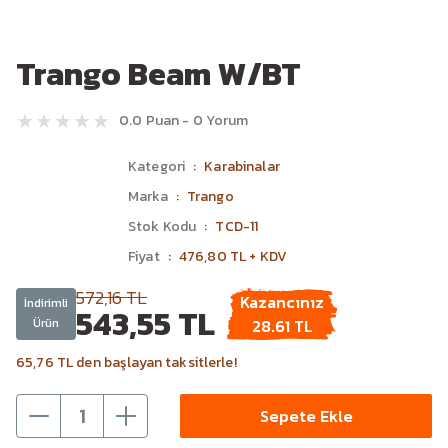
Trango Beam W/BT
0.0 Puan - 0 Yorum
Kategori
Karabinalar
Marka
Trango
Stok Kodu
TCD-11
Fiyat
476,80 TL + KDV
572,16 TL
Kazancınız
İndirimli
543,55 TL
Ürün
28.61 TL
65,76 TL den başlayan taksitlerle!
Sepete Ekle