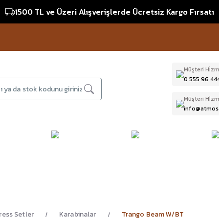
1500 TL ve Üzeri Alışverişlerde Ücretsiz Kargo Fırsatı
Müşteri Hi̇zm
0 555 96 44
Müşteri Hi̇zm
info@atmos
DAĞCILIK & İŞ
DALIŞ
D
BI
GÜVENLİĞİ
EKİPMANLARI
T
ress Setler
Karabinalar
Trango Beam W/BT