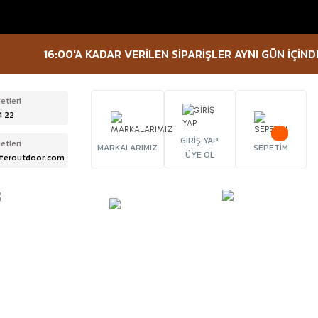
16:00'A KADAR VERİLEN SİPARİŞLER AYNI GÜN İÇİNDE KAR
etleri
4 22
GİRİŞ YAP
etleri
MARKALARIMIZ
SEPETİM
ÜYE OL
feroutdoor.com
ÜRBÜN &
TACTICAL
FENER
ELESKOP
EKİPMANLAR