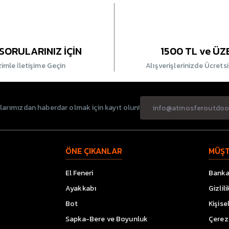
SORULARINIZ İÇİN
1500 TL ve ÜZ
zimle İletişime Geçin
Alışverişlerinizde Ücrets
rımızdan haberdar olmak için kayıt olun!
ÖNE ÇIKANLAR
MÜŞT
El Feneri
Banka 
Ayakkabı
Gizlil
Bot
Kişise
Sapka-Bere ve Boyunluk
Çerez 