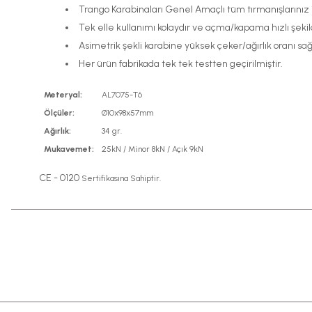
Trango Karabinaları Genel Amaçlı tüm tırmanışlarınız 
Tek elle kullanımı kolaydır ve açma/kapama hızlı şekild
Asimetrik şekli karabine yüksek çeker/ağırlık oranı sağ
Her ürün fabrikada tek tek testten geçirilmiştir.
Meteryal:
AL7075-T6
Ölçüler:
Ø10x98x57mm
Ağırlık:
34 gr.
Mukavemet:
25kN / Minor 8kN / Açık 9kN
CE - 0120
Sertifikasına Sahiptir.