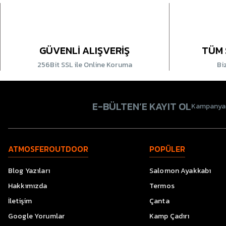
GÜVENLİ ALIŞVERİŞ
TÜM 
256Bit SSL ile Online Koruma
Bi
E-BÜLTEN’E KAYIT OL
Kampanyala
ATMOSFEROUTDOOR
POPÜLER
Blog Yazıları
Salomon Ayakkabı
Hakkımızda
Termos
İletişim
Çanta
Google Yorumlar
Kamp Çadırı