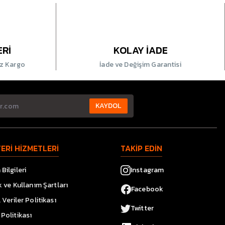
ERİ
KOLAY İADE
iz Kargo
İade ve Değişim Garantisi
KAYDOL
ERİ HİZMETLERİ
TAKİP EDİN
Bilgileri
Instagram
ik ve Kullanım Şartları
Facebook
l Veriler Politikası
Twitter
Politikası