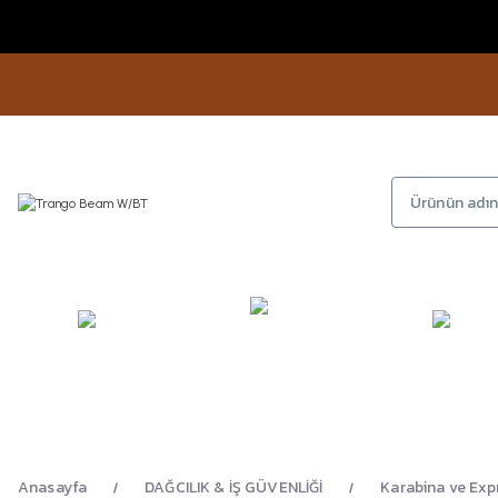
KAMP
GİYİM
AYAKKA
EKİPMANLARI
Anasayfa
DAĞCILIK & İŞ GÜVENLİĞİ
Karabina ve Exp