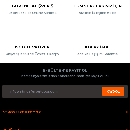
GÜVENLİ ALIŞVERİŞ
TÜM SORULARINIZ İÇİN
256Bit SSL ile Online Koruma
Bizimle İletişime Geçin
1500 TL ve ÜZERİ
KOLAY İADE
Alışverişlerinizde Ücretsiz Kargo
İade ve Değişim Garantisi
E-BÜLTEN’E KAYIT OL
Kampanyalarımızdan haberdar olmak için kayıt olun!
KAYDOL
ATMOSFEROUTDOOR
POPÜLER