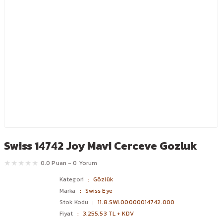
Swiss 14742 Joy Mavi Cerceve Gozluk
0.0 Puan - 0 Yorum
Kategori
Gözlük
Marka
Swiss Eye
Stok Kodu
11.8.SWI.00000014742.000
Fiyat
3.255,53 TL + KDV