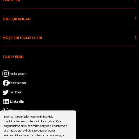
ÖNE ÇIKANLAR
MÜŞTERİ HİZMETLERİ
TAKİP EDİN
Instagram
Facebook
Twitter
LinkedIn
WhatsApp
İnternet sitemizden en verimli şekilde
faydalanabilmeniz, site ve kullanıcı güvenliğinin
sağlanabilmesi ve sitemizin çalışması için internet
sitemizde gerekli olan zorunlu çerezler
kullanılmaktadır. İnternet sitesinin amacına uygun