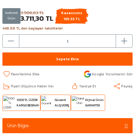
3.906,63 TL
Kazancınız
İndirimli
3.711,30 TL
Ürün
195.33 TL
448,98 TL den başlayan taksitlerle!
Sepete Ekle
Google Yorumlarını Gör
Fiyatı Düşünce Haber Ver
Tavsiye Et
Paylaş
1000 TL ÜZERİ
Güvenli
Orjinal Ürün
KARGO BEDAVA!
ALIŞVERİŞ
GARANTİSİ
Ürün Bilgisi