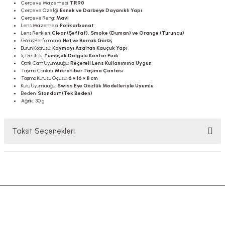
Çerçeve Malzemesi:
TR90
Çerçeve Özelliği:
Esnek ve Darbeye Dayanıklı Yapı
Çerçeve Rengi:
Mavi
Lens Malzemesi:
Polikarbonat
Lens Renkleri:
Clear (Şeffaf), Smoke (Duman) ve Orange (Turuncu)
Görüş Performansı:
Net ve Berrak Görüş
Burun Köprüsü:
Kaymayı Azaltan Kauçuk Yapı
İç Destek:
Yumuşak Dolgulu Konfor Pedi
Optik Cam Uyumluluğu:
Reçeteli Lens Kullanımına Uygun
Taşıma Çantası:
Mikrofiber Taşıma Çantası
Taşıma Kutusu Ölçüsü:
6 × 16 × 8 cm
Kutu Uyumluluğu:
Swiss Eye Gözlük Modelleriyle Uyumlu
Beden:
Standart (Tek Beden)
Ağırlık: 30 g
Taksit Seçenekleri