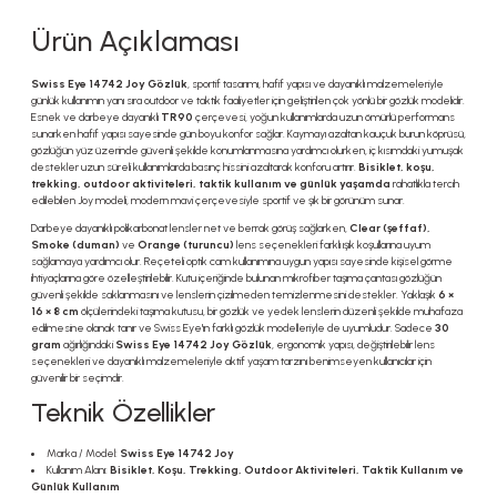
Ürün Açıklaması
Swiss Eye 14742 Joy Gözlük
, sportif tasarımı, hafif yapısı ve dayanıklı malzemeleriyle
günlük kullanımın yanı sıra outdoor ve taktik faaliyetler için geliştirilen çok yönlü bir gözlük modelidir.
Esnek ve darbeye dayanıklı
TR90
çerçevesi, yoğun kullanımlarda uzun ömürlü performans
sunarken hafif yapısı sayesinde gün boyu konfor sağlar. Kaymayı azaltan kauçuk burun köprüsü,
gözlüğün yüz üzerinde güvenli şekilde konumlanmasına yardımcı olurken, iç kısımdaki yumuşak
destekler uzun süreli kullanımlarda basınç hissini azaltarak konforu artırır.
Bisiklet, koşu,
trekking, outdoor aktiviteleri, taktik kullanım ve günlük yaşamda
rahatlıkla tercih
edilebilen Joy modeli, modern mavi çerçevesiyle sportif ve şık bir görünüm sunar.
Darbeye dayanıklı polikarbonat lensler net ve berrak görüş sağlarken,
Clear (şeffaf),
Smoke (duman)
ve
Orange (turuncu)
lens seçenekleri farklı ışık koşullarına uyum
sağlamaya yardımcı olur. Reçeteli optik cam kullanımına uygun yapısı sayesinde kişisel görme
ihtiyaçlarına göre özelleştirilebilir. Kutu içeriğinde bulunan mikrofiber taşıma çantası gözlüğün
güvenli şekilde saklanmasını ve lenslerin çizilmeden temizlenmesini destekler. Yaklaşık
6 ×
16 × 8 cm
ölçülerindeki taşıma kutusu, bir gözlük ve yedek lenslerin düzenli şekilde muhafaza
edilmesine olanak tanır ve Swiss Eye'ın farklı gözlük modelleriyle de uyumludur. Sadece
30
gram
ağırlığındaki
Swiss Eye 14742 Joy Gözlük
, ergonomik yapısı, değiştirilebilir lens
seçenekleri ve dayanıklı malzemeleriyle aktif yaşam tarzını benimseyen kullanıcılar için
güvenilir bir seçimdir.
Teknik Özellikler
Marka / Model:
Swiss Eye 14742 Joy
Kullanım Alanı:
Bisiklet, Koşu, Trekking, Outdoor Aktiviteleri, Taktik Kullanım ve
Günlük Kullanım