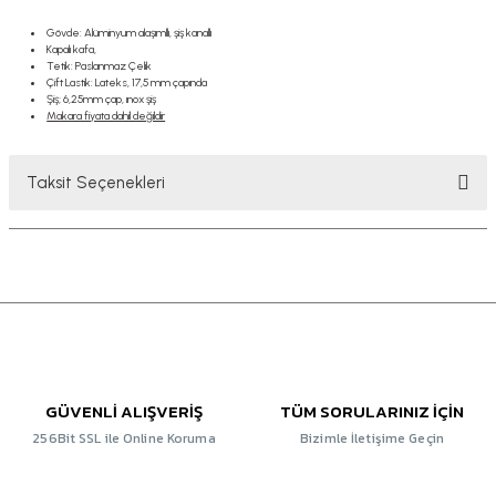
Gövde
:
Alüminyum
alaşımllı, şiş kanallı
Kapalı kafa,
Tetik
:
Paslanmaz Çelik
Çift Lastik
:
Lateks,
17,5 mm
çapında
Şiş; 6,25mm çap, ınox şiş
Makara fiyata dahil değildir
Taksit Seçenekleri
GÜVENLİ ALIŞVERİŞ
TÜM SORULARINIZ İÇİN
256Bit SSL ile Online Koruma
Bizimle İletişime Geçin