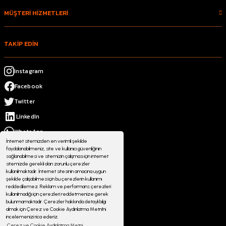
MÜŞTERİ HİZMETLERİ
TAKİP EDİN
Instagram
Facebook
Twitter
LinkedIn
WhatsApp
İnternet sitemizden en verimli şekilde
faydalanabilmeniz, site ve kullanıcı güvenliğinin
sağlanabilmesi ve sitemizin çalışması için internet
sitemizde gerekli olan zorunlu çerezler
kullanılmaktadır. İnternet sitesinin amacına uygun
şekilde çalışabilmesi için bu çerezlerin kullanımı
reddedilemez. Reklam ve performans çerezleri
kullanılmadığı için çerezleri reddetmenize gerek
bulunmamaktadır. Çerezler hakkında detaylı bilgi
almak için Çerez ve Cookie Aydınlatma Metni'ni
incelemenizi rica ederiz.
Çerez ve Cookie Aydınlatma Metni