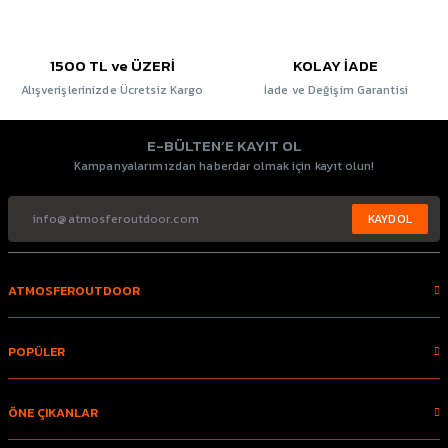
1500 TL ve ÜZERİ
KOLAY İADE
Alışverişlerinizde Ücretsiz Kargo
İade ve Değişim Garantisi
E-BÜLTEN’E KAYIT OL
Kampanyalarımızdan haberdar olmak için kayıt olun!
KAYDOL
ATMOSFEROUTDOOR
POPÜLER
ÖNE ÇIKANLAR