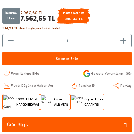
7.960,68 TL
Kazancınız
İndirimli
7.562,65 TL
Ürün
398.03 TL
914,91 TL den başlayan taksitlerle!
Sepete Ekle
Google Yorumlarını Gör
Fiyatı Düşünce Haber Ver
Tavsiye Et
Paylaş
1000 TL ÜZERİ
Güvenli
Orjinal Ürün
KARGO BEDAVA!
ALIŞVERİŞ
GARANTİSİ
Ürün Bilgisi