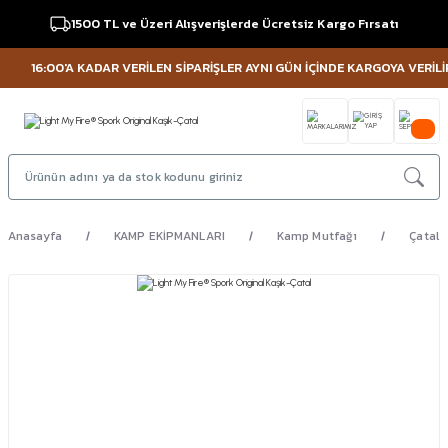
1500 TL ve Üzeri Alışverişlerde Ücretsiz Kargo Fırsatı
16:00'A KADAR VERİLEN SİPARİŞLER AYNI GÜN İÇİNDE KARGOYA VERİLİR !
Anasayfa
KAMP EKİPMANLARI
Kamp Mutfağı
Çatal K