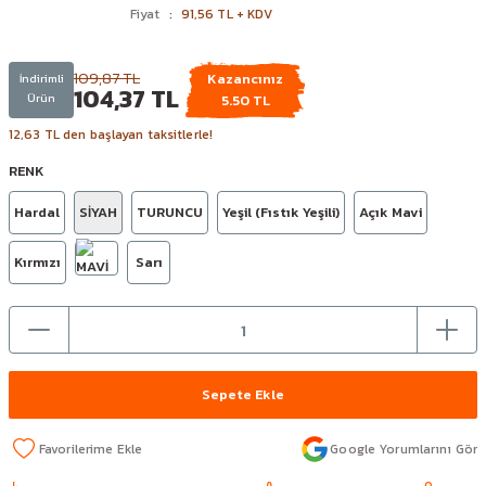
Fiyat
91,56 TL + KDV
109,87 TL
Kazancınız
İndirimli
104,37 TL
Ürün
5.50 TL
12,63 TL den başlayan taksitlerle!
RENK
Hardal
SİYAH
TURUNCU
Yeşil (Fıstık Yeşili)
Açık Mavi
Kırmızı
Sarı
Sepete Ekle
Google Yorumlarını Gör