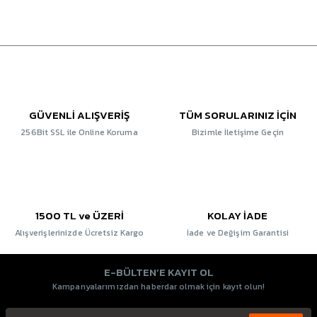
GÜVENLİ ALIŞVERİŞ
TÜM SORULARINIZ İÇİN
256Bit SSL ile Online Koruma
Bizimle İletişime Geçin
1500 TL ve ÜZERİ
KOLAY İADE
Alışverişlerinizde Ücretsiz Kargo
İade ve Değişim Garantisi
E-BÜLTEN’E KAYIT OL
Kampanyalarımızdan haberdar olmak için kayıt olun!