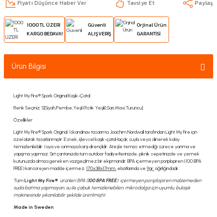
Fiyatı Düşünce Haber Ver
Tavsiye Et
Paylaş
1000 TL ÜZERİ
Güvenli
Orjinal Ürün
KARGO BEDAVA!
ALIŞVERİŞ
GARANTİSİ
Ürün Bilgisi
Light My Fire® Spork Original Kaşık-Çatal
Renk Seçiniz: S[Siyah,Pembe,Yeşil (Fıstık Yeşili),Sarı,Mavi,Turuncu]
Özellikler
Light My Fire® Spork Original. İskandinav tasarımcı Joachim Nordwall tarafından Light My Fire için
özel olarak tasarlanmıştır. Esnek, işlevsel kaşık-çatal-bıçak suyla veya silinerek kolay
temizlenilebilir. Isıya ve ısınmaya karşı dirençlidir. Ateşle temas etmediği sürece yanma ve
yapışma yapmaz. Sırt çantanızda tüm outdoor faaliyetlerinizde, piknik sepetinizde ve yemek
kutunuzda olması gereken vazgeçilmez bir ekipmandır. BPA içermeyen poriplopiren (100 BPA
FREE) kansorejen madde içermez.
170x38x17mm.
ebatlarında ve
9gr.
ağırlığındadır.
Tüm
Light My Fire®
ürünleri BPA (
100 BPA FREE
) içermeyen poriplopiren malzemeden
suda batma yapmayan, su ile çabuk temizlenebilen, mikrodalga için uyumlu, bulaşık
makinesinde yıkanılabilir şekilde üretilmiştir.
Made in Sweden