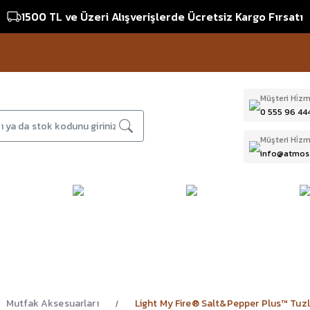
1500 TL ve Üzeri Alışverişlerde Ücretsiz Kargo Fırsatı
Müşteri Hi̇zm
0 555 96 44
Müşteri Hi̇zm
info@atmos
DAĞCILIK & İŞ
DALIŞ
D
BI
GÜVENLİĞİ
EKİPMANLARI
T
Mutfak Aksesuarları
Light My Fire® Salt&Pepper Plus™ Tuz