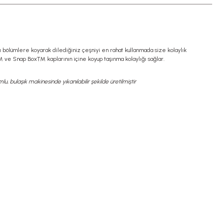
rı bölümlere koyarak dilediğiniz çeşniyi en rahat kullanmada size kolaylık
 ve Snap Box™ kaplarının içine koyup taşınma kolaylığı sağlar.
lu, bulaşık
makinesinde
yıkanılabilir şekilde üretilmiştir