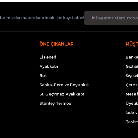
rımızdan haberdar olmak için kayıt olun!
ÖNE ÇIKANLAR
MÜŞT
El Feneri
Banka 
Ayakkabı
Gizlil
Bot
Kişise
Sapka-Bere ve Boyunluk
Çerez 
Su Geçirmez Ayakkabı
Mesaf
Stanley Termos
Üyeli
İade 
Teslim