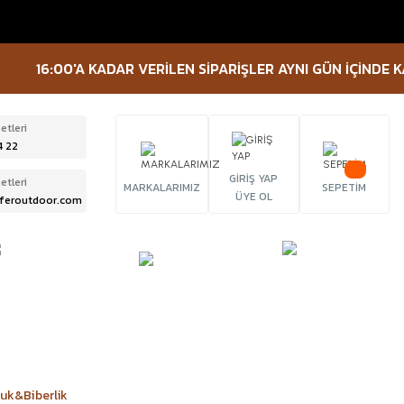
16:00'A KADAR VERİLEN SİPARİŞLER AYNI GÜN İÇİNDE KARGO
etleri
4 22
GİRİŞ YAP
etleri
MARKALARIMIZ
SEPETİM
ÜYE OL
feroutdoor.com
ÜRBÜN &
TACTICAL
FENER
ELESKOP
EKİPMANLAR
luk&Biberlik