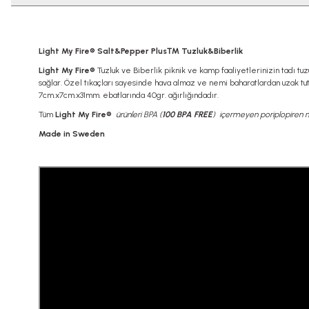
Light My Fire® Salt&Pepper Plus™ Tuzluk&Biberlik
Light My Fire®
Tuzluk ve Biberlik piknik ve kamp faaliyetlerinizin tadı tu
sağlar. Özel tıkaçları sayesinde hava almaz ve nemi baharatlardan uzak 
7cm.x7cm.x31mm. ebatlarında 40gr. ağırlığındadır.
Tüm
Light My Fire®
ürünleri BPA (
100 BPA FREE
) içermeyen poriplopiren 
Made in Sweden