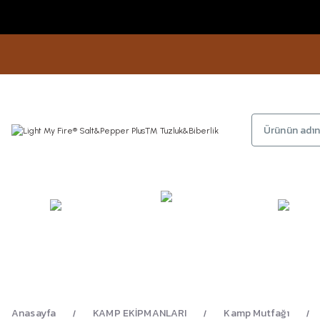
KAMP
GİYİM
AYAKKA
EKİPMANLARI
Anasayfa
KAMP EKİPMANLARI
Kamp Mutfağı