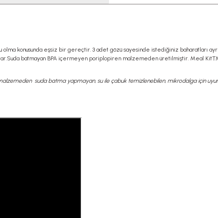
zu olma konusunda eşsiz bir gereçtir. 3 adet gözü sayesinde istediğiniz baharatları ay
tutar.Suda batmayan BPA içermeyen poriplopiren malzemeden üretilmiştir. Meal Kit™
malzemeden suda batma yapmayan, su ile çabuk temizlenebilen, mikrodalga için uyum