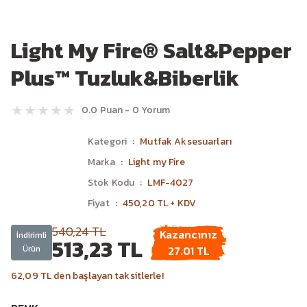
Light My Fire® Salt&Pepper
Plus™ Tuzluk&Biberlik
0.0 Puan - 0 Yorum
Kategori
Mutfak Aksesuarları
Marka
Light my Fire
Stok Kodu
LMF-4027
Fiyat
450,20 TL + KDV
540,24 TL
Kazancınız
İndirimli
513,23 TL
Ürün
27.01 TL
62,09 TL den başlayan taksitlerle!