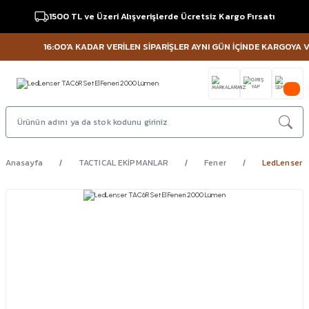
1500 TL ve Üzeri Alışverişlerde Ücretsiz Kargo Fırsatı
16:00'A KADAR VERİLEN SİPARİŞLER AYNI GÜN İÇİNDE KARGOYA VERİL
Anasayfa
TACTICAL EKİPMANLAR
Fener
LedLenser 