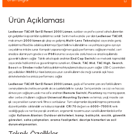
Ürün Açıklaması
Ledlenser TAC6R Set El Feneri 2000 Lümen
, outdoor ve profesyonel saha kullanımları
için geliştirilen kapsamlı bir aydınlatma setidir. Setin merkezinde yer alan
Ledlenser TAC6R
,
maksimum
2000 lümen
ışık çıkışı ve gelişmiş
Multi-Lens Teknolojisi
sayesinde geniş
aydınlatma (Flood) ile odaklı aydınlatmayı (Spot) birlikte kullanabilme veya ihtiyaca göre ayrı ayrı
seçebilme imkânı sunar. Kompakt yapısına rağmen güçlü performans sağlayan model, sert
anodize alüminyum gövdesi ve
IP68
koruma seviyesi ile zorlu hava ve arazi koşullarında
güvenilir kullanım sağlar. Taktik arka kapak anahtarı (
End Cap Switch
) ve mekanik taşıma kilidi
sayesinde hızlı kontrol ve güvenli taşıma sunarken,
Check, TAC Mid, TAC High, Search,
Boost
ve
Strobe
modları farklı aydınlatma ihtiyaçlarına kolayca uyum sağlar. USB-C üzerinden
şarj edilebilen
18650 Li-Ion
bataryası uzun süreli kullanım desteği sunarak açık hava
aktivitelerinde kesintisiz performans sağlar.
Ledlenser TAC6R Set El Feneri 2000 Lümen
, güçlü el fenerinin yanı sıra farklı kullanım
senaryolarını destekleyen pratik aksesuarlarla birlikte sunulur. Set içerisinde sessiz ve hassas
aktivasyon sağlayan uzak mesafe anahtarı (
Remote Switch
),
Picatinny
ray montaj aparatı,
eller serbest kullanım sağlayan
Universal Mounting System
ve kırmızı, yeşil, mavi ile sarı
ışık seçenekleri sunan renk filtresi seti bulunur. Tüm ekipmanlar dayanıklı taşıma çantasında
düzenli şekilde saklanabilir ve kolayca taşınabilir.
CRI 70
değeri ve
6000–7500 K
renk
sıcaklığı güçlü ve net beyaz ışık üretirken, ergonomik tasarımı uzun süreli kullanımlarda konfor
sağlar.
Kullanım Alanları:
Outdoor aktiviteleri, kamp, balıkçılık, avcılık, güvenlik
görevleri, saha çalışmaları, arama faaliyetleri, devriye hizmetleri ve acil
durum ekipmanları.
Teknik Özellikler