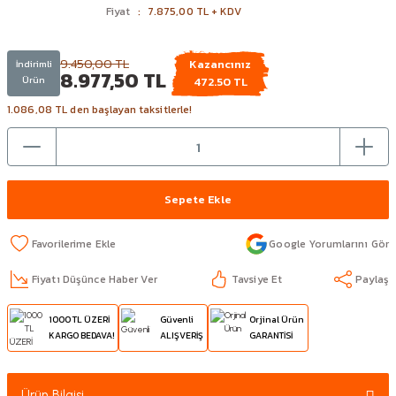
Fiyat
7.875,00 TL + KDV
9.450,00 TL
Kazancınız
İndirimli
8.977,50 TL
Ürün
472.50 TL
1.086,08 TL den başlayan taksitlerle!
Sepete Ekle
Google Yorumlarını Gör
Fiyatı Düşünce Haber Ver
Tavsiye Et
Paylaş
1000 TL ÜZERİ
Güvenli
Orjinal Ürün
KARGO BEDAVA!
ALIŞVERİŞ
GARANTİSİ
Ürün Bilgisi