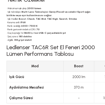
• Maksimum ışık çıkışı:
2000 lümen
• Işık teknolojisi:
Multi-Lens Teknolojisi: Geniş (Flood) ve odaklı (Spot) ışığın
birlikte veya ayrı kullanılmasını sağlar.
• Işık modları:
Boost, Check, TAC Mid, TAC High, Search, Strobe
• Koruma sınıfı:
IP68
• Renk sıcaklığı:
6000–7500 K
• Renk geriverim indeksi (CRI):
70
• Güç kaynağı:
1 × 18650 Li-Ion USB-C şarj edilebilir pil
• Şarj süresi:
180 dakika
• Ağırlık:
158 g (pil dahil)
Ledlenser TAC6R Set El Feneri 2000
Lümen Performans Tablosu
Mod
Boost
Işık Gücü
2000 lm
Aydınlatma Mesafesi
370 m
Çalışma Süresi
-