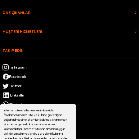
ÖNE ÇIKANLAR
MÜŞTERİ HİZMETLERİ
TAKİP EDİN
Instagram
Facebook
Twitter
LinkedIn
WhatsApp
İnternet sitemizden en verimli şekilde
faydalanabilmeniz, site ve kullanıcı güvenliğinin
sağlanabilmesi ve sitemizin çalışması için internet
sitemizde gerekli olan zorunlu çerezler
kullanılmaktadır. İnternet sitesinin amacına uygun
şekilde çalışabilmesi için bu çerezlerin kullanımı
reddedilemez. Reklam ve performans çerezleri