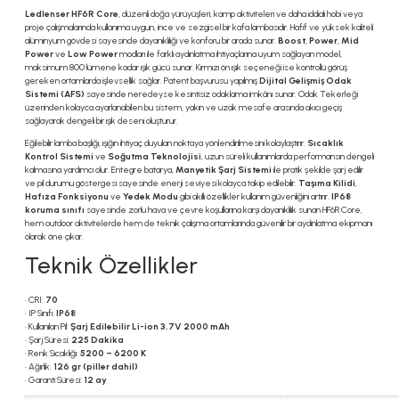
Ledlenser HF6R Core
, düzenli doğa yürüyüşleri, kamp aktiviteleri ve daha iddialı hobi veya
proje çalışmalarında kullanıma uygun, ince ve sezgisel bir kafa lambasıdır. Hafif ve yüksek kaliteli
alüminyum gövdesi sayesinde dayanıklılığı ve konforu bir arada sunar.
Boost
,
Power
,
Mid
Power
ve
Low Power
modları ile farklı aydınlatma ihtiyaçlarına uyum sağlayan model,
maksimum 800 lümene kadar ışık gücü sunar. Kırmızı ön ışık seçeneği ise kontrollü görüş
gereken ortamlarda işlevsellik sağlar. Patent başvurusu yapılmış
Dijital Gelişmiş Odak
Sistemi (AFS)
sayesinde neredeyse kesintisiz odaklama imkânı sunar. Odak Tekerleği
üzerinden kolayca ayarlanabilen bu sistem, yakın ve uzak mesafe arasında akıcı geçiş
sağlayarak dengeli bir ışık deseni oluşturur.
Eğilebilir lamba başlığı, ışığın ihtiyaç duyulan noktaya yönlendirilmesini kolaylaştırır.
Sıcaklık
Kontrol Sistemi
ve
Soğutma Teknolojisi
, uzun süreli kullanımlarda performansın dengeli
kalmasına yardımcı olur. Entegre batarya,
Manyetik Şarj Sistemi
ile pratik şekilde şarj edilir
ve pil durumu göstergesi sayesinde enerji seviyesi kolayca takip edilebilir.
Taşıma Kilidi
,
Hafıza Fonksiyonu
ve
Yedek Modu
gibi akıllı özellikler kullanım güvenliğini artırır.
IP68
koruma sınıfı
sayesinde zorlu hava ve çevre koşullarına karşı dayanıklılık sunan HF6R Core,
hem outdoor aktivitelerde hem de teknik çalışma ortamlarında güvenilir bir aydınlatma ekipmanı
olarak öne çıkar.
Teknik Özellikler
• CRI:
70
• IP Sınıfı:
IP68
• Kullanılan Pil:
Şarj Edilebilir Li-ion 3,7V 2000 mAh
• Şarj Süresi:
225 Dakika
• Renk Sıcaklığı:
5200 – 6200 K
• Ağırlık:
126 gr (piller dahil)
• Garanti Süresi:
12 ay