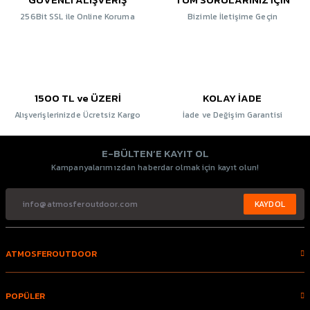
256Bit SSL ile Online Koruma
Bizimle İletişime Geçin
1500 TL ve ÜZERİ
KOLAY İADE
Alışverişlerinizde Ücretsiz Kargo
İade ve Değişim Garantisi
E-BÜLTEN’E KAYIT OL
Kampanyalarımızdan haberdar olmak için kayıt olun!
KAYDOL
ATMOSFEROUTDOOR
POPÜLER