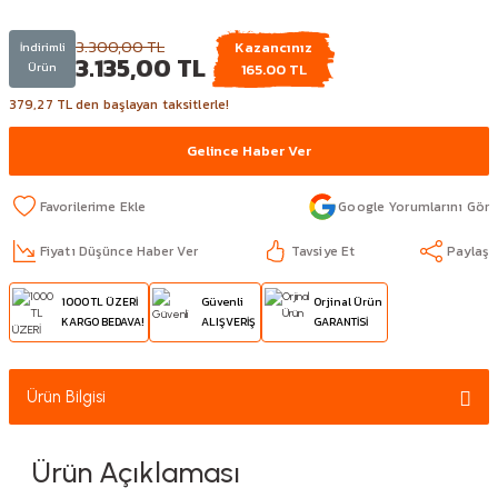
3.300,00 TL
Kazancınız
İndirimli
3.135,00 TL
Ürün
165.00 TL
379,27 TL den başlayan taksitlerle!
Gelince Haber Ver
Google Yorumlarını Gör
Fiyatı Düşünce Haber Ver
Tavsiye Et
Paylaş
1000 TL ÜZERİ
Güvenli
Orjinal Ürün
KARGO BEDAVA!
ALIŞVERİŞ
GARANTİSİ
Ürün Bilgisi
Ürün Açıklaması