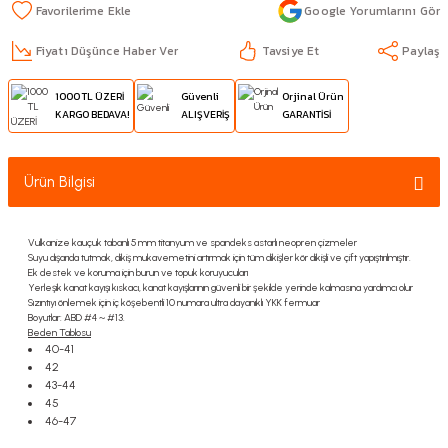
Google Yorumlarını Gör
Fiyatı Düşünce Haber Ver
Tavsiye Et
Paylaş
1000 TL ÜZERİ
Güvenli
Orjinal Ürün
KARGO BEDAVA!
ALIŞVERİŞ
GARANTİSİ
Ürün Bilgisi
Vulkanize kauçuk tabanlı 5 mm titanyum ve spandeks astarlı neopren çizmeler
Suyu dışarıda tutmak, dikiş mukavemetini artırmak için tüm dikişler kör dikişli ve çift yapıştırılmıştır.
Ek destek ve koruma için burun ve topuk koruyucuları
Yerleşik kanat kayışı kıskacı, kanat kayışlarının güvenli bir şekilde yerinde kalmasına yardımcı olur
Sızıntıyı önlemek için iç köşebentli 10 numara ultra dayanıklı YKK fermuar
Boyutlar: ABD #4 ~ #13.
Beden Tablosu
40-41
42
43-44
45
46-47