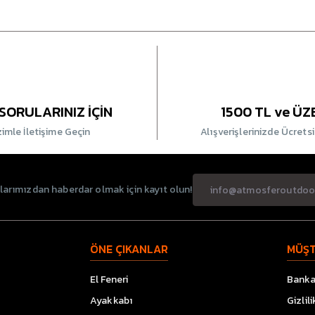
SORULARINIZ İÇİN
1500 TL ve ÜZ
zimle İletişime Geçin
Alışverişlerinizde Ücrets
rımızdan haberdar olmak için kayıt olun!
ÖNE ÇIKANLAR
MÜŞT
El Feneri
Banka 
Ayakkabı
Gizlil