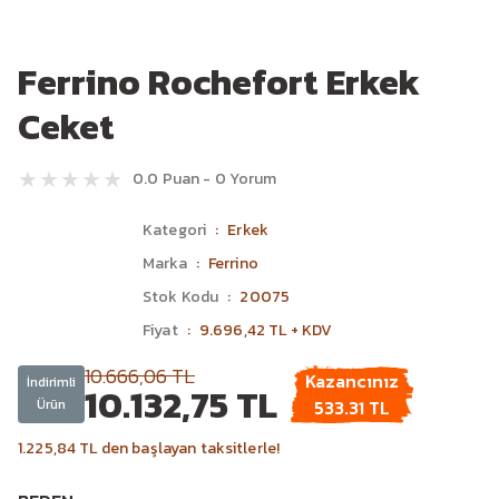
Ferrino Rochefort Erkek
Ceket
0.0 Puan - 0 Yorum
Kategori
Erkek
Marka
Ferrino
Stok Kodu
20075
Fiyat
9.696,42 TL + KDV
10.666,06 TL
Kazancınız
İndirimli
10.132,75 TL
Ürün
533.31 TL
1.225,84 TL den başlayan taksitlerle!