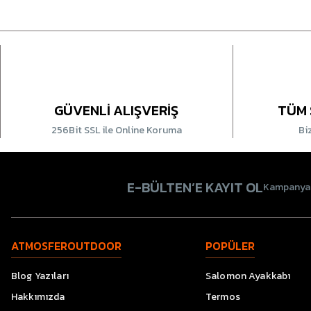
GÜVENLİ ALIŞVERİŞ
TÜM 
256Bit SSL ile Online Koruma
Bi
E-BÜLTEN’E KAYIT OL
Kampanyala
ATMOSFEROUTDOOR
POPÜLER
Blog Yazıları
Salomon Ayakkabı
Hakkımızda
Termos