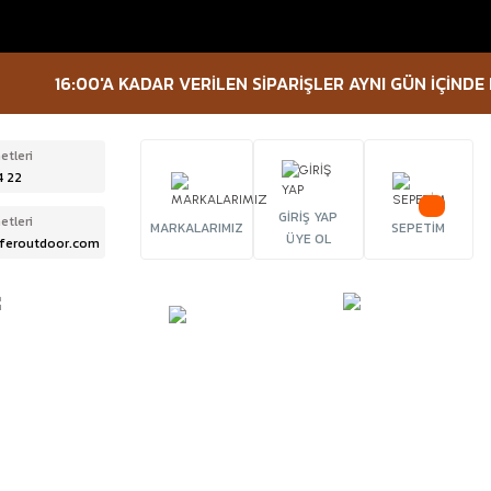
16:00'A KADAR VERİLEN SİPARİŞLER AYNI GÜN İÇİNDE KARG
etleri
4 22
GİRİŞ YAP
etleri
MARKALARIMIZ
SEPETİM
ÜYE OL
feroutdoor.com
ÜRBÜN &
TACTICAL
FENER
ELESKOP
EKİPMANLAR