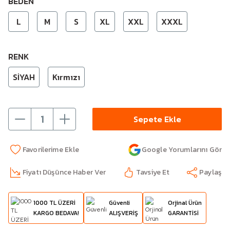
BEDEN
L
M
S
XL
XXL
XXXL
RENK
SİYAH
Kırmızı
Sepete Ekle
Google Yorumlarını Gör
Fiyatı Düşünce Haber Ver
Tavsiye Et
Paylaş
1000 TL ÜZERİ
Güvenli
Orjinal Ürün
KARGO BEDAVA!
ALIŞVERİŞ
GARANTİSİ