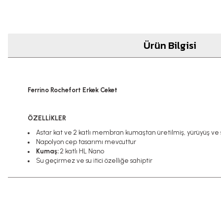
Ürün Bilgisi
Ferrino Rochefort Erkek Ceket
ÖZELLİKLER
Astar kat ve 2 katlı membran kumaştan üretilmiş, yürüyüş ve 
Napolyon cep tasarımı mevcuttur
Kumaş:
2 katlı HL Nano
Su geçirmez ve su itici özelliğe sahiptir