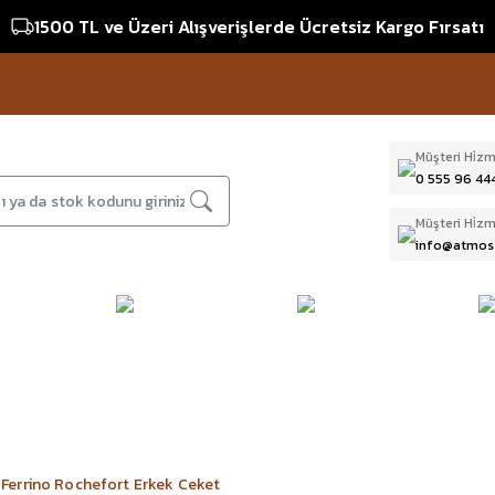
1500 TL ve Üzeri Alışverişlerde Ücretsiz Kargo Fırsatı
Müşteri Hi̇zm
0 555 96 44
Müşteri Hi̇zm
info@atmos
DAĞCILIK & İŞ
DALIŞ
D
BI
GÜVENLİĞİ
EKİPMANLARI
T
Ferrino Rochefort Erkek Ceket