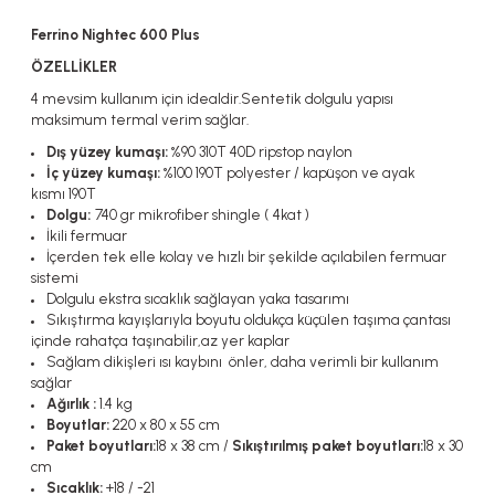
Ferrino Nightec 600 Plus
ÖZELLİKLER
4 mevsim kullanım için idealdir.Sentetik dolgulu yapısı
maksimum termal verim sağlar.
Dış yüzey kumaşı:
%90 310T 40D ripstop naylon
İç yüzey kumaşı:
%100 190T polyester / kapüşon ve ayak
kısmı
190T
Dolgu:
740 gr mikrofiber shingle ( 4kat )
İkili fermuar
İçerden tek elle kolay ve hızlı bir şekilde açılabilen fermuar
sistemi
Dolgulu ekstra sıcaklık sağlayan yaka tasarımı
Sıkıştırma kayışlarıyla boyutu oldukça küçülen taşıma çantası
içinde rahatça taşınabilir,az yer kaplar
Sağlam dikişleri ısı kaybını önler, daha verimli bir kullanım
sağlar
Ağırlık :
1.4 kg
Boyutlar:
220 x 80 x 55 cm
Paket boyutları:
18 x 38 cm /
Sıkıştırılmış paket boyutları:
18 x 30
cm
Sıcaklık:
+18 / -21