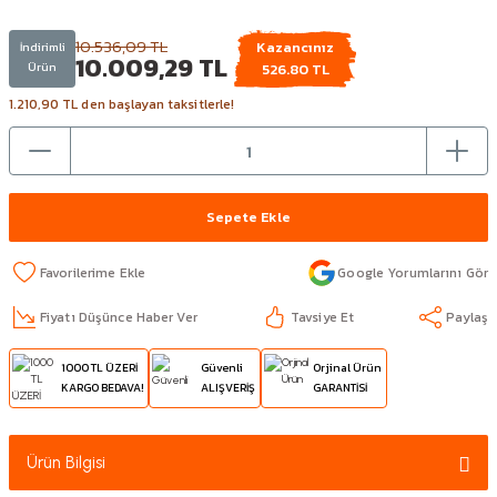
10.536,09 TL
Kazancınız
İndirimli
10.009,29 TL
Ürün
526.80 TL
1.210,90 TL den başlayan taksitlerle!
Sepete Ekle
Google Yorumlarını Gör
Fiyatı Düşünce Haber Ver
Tavsiye Et
Paylaş
1000 TL ÜZERİ
Güvenli
Orjinal Ürün
KARGO BEDAVA!
ALIŞVERİŞ
GARANTİSİ
Ürün Bilgisi