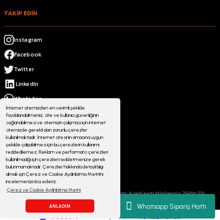
TAKİP EDİN
Instagram
Facebook
Twitter
LinkedIn
WhatsApp
İnternet sitemizden en verimli şekilde
faydalanabilmeniz, site ve kullanıcı güvenliğinin
sağlanabilmesi ve sitemizin çalışması için internet
sitemizde gerekli olan zorunlu çerezler
kullanılmaktadır. İnternet sitesinin amacına uygun
şekilde çalışabilmesi için bu çerezlerin kullanımı
reddedilemez. Reklam ve performans çerezleri
kullanılmadığı için çerezleri reddetmenize gerek
bulunmamaktadır. Çerezler hakkında detaylı bilgi
almak için Çerez ve Cookie Aydınlatma Metni'ni
incelemenizi rica ederiz.
Çerez ve Cookie Aydınlatma Metni
© 2023 atmosferoutdoor.com Her Hakkı Saklıdır. Kredi kartı bilgileriniz 256bit SSL
sertifikası ile korunmaktadır.
Whatsapp Sipariş Hattı
ANLADIM
ideasoft
ile
e-