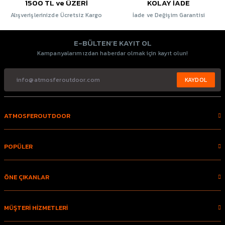
1500 TL ve ÜZERİ
KOLAY İADE
Alışverişlerinizde Ücretsiz Kargo
İade ve Değişim Garantisi
E-BÜLTEN’E KAYIT OL
Kampanyalarımızdan haberdar olmak için kayıt olun!
KAYDOL
ATMOSFEROUTDOOR
POPÜLER
ÖNE ÇIKANLAR
MÜŞTERİ HİZMETLERİ