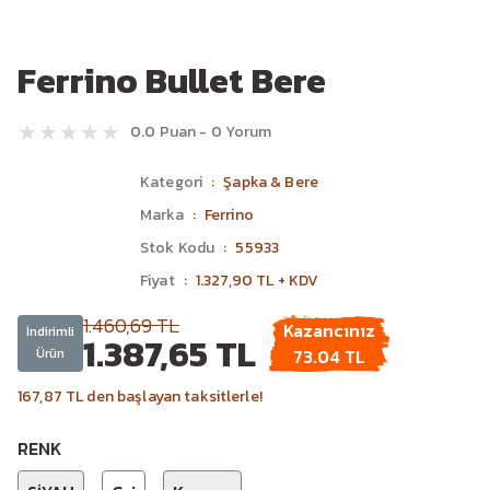
Ferrino Bullet Bere
0.0 Puan - 0 Yorum
Kategori
Şapka & Bere
Marka
Ferrino
Stok Kodu
55933
Fiyat
1.327,90 TL + KDV
1.460,69 TL
Kazancınız
İndirimli
1.387,65 TL
Ürün
73.04 TL
167,87 TL den başlayan taksitlerle!
RENK