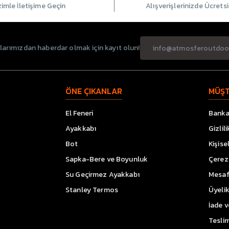
zimle İletişime Geçin
Alışverişlerinizde Ücrets
rımızdan haberdar olmak için kayıt olun!
ÖNE ÇIKANLAR
MÜŞT
El Feneri
Banka 
Ayakkabı
Gizlil
Bot
Kişise
Sapka-Bere ve Boyunluk
Çerez 
Su Geçirmez Ayakkabı
Mesaf
Stanley Termos
Üyeli
İade 
Teslim