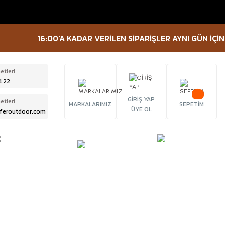
16:00'A KADAR VERİLEN SİPARİŞLER AYNI GÜN İÇİNDE K
etleri
4 22
GİRİŞ YAP
etleri
MARKALARIMIZ
SEPETİM
ÜYE OL
feroutdoor.com
ÜRBÜN &
TACTICAL
FENER
ELESKOP
EKİPMANLAR