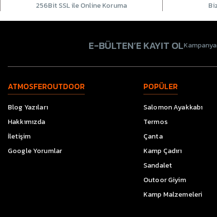
256Bit SSL ile Online Koruma
Bi
E-BÜLTEN’E KAYIT OL
Kampanyala
ATMOSFEROUTDOOR
POPÜLER
Blog Yazıları
Salomon Ayakkabı
Hakkımızda
Termos
İletişim
Çanta
Google Yorumlar
Kamp Çadırı
Sandalet
Outoor Giyim
Kamp Malzemeleri