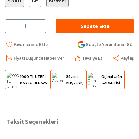
SİYAH
Gri
Kırmızı
Sepete Ekle
Google Yorumlarını Gör
Fiyatı Düşünce Haber Ver
Tavsiye Et
Paylaş
1000 TL ÜZERİ
Güvenli
Orjinal Ürün
KARGO BEDAVA!
ALIŞVERİŞ
GARANTİSİ
Taksit Seçenekleri