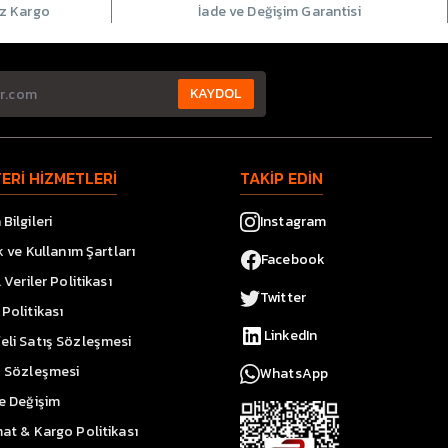
iz Kargo
İade ve Değişim Garantisi
KAYDOL
ERİ HİZMETLERİ
TAKİP EDİN
Bilgileri
Instagram
ik ve Kullanım Şartları
Facebook
l Veriler Politikası
Twitter
Politikası
LinkedIn
eli Satış Sözleşmesi
k Sözleşmesi
WhatsApp
ve Değişim
at & Kargo Politikası