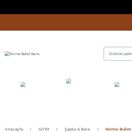
KAMP
GİYİM
AYAKKA
EKİPMANLARI
Anasayfa
GİYİM
Şapka & Bere
Ferrino Bullet