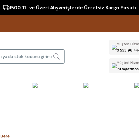
1500 TL ve Üzeri Alışverişlerde Ücretsiz Kargo Fırsatı
Müşteri Hi̇zm
0 555 96 44
Müşteri Hi̇zm
info@atmos
DAĞCILIK & İŞ
DALIŞ
D
BI
GÜVENLİĞİ
EKİPMANLARI
T
 Bere