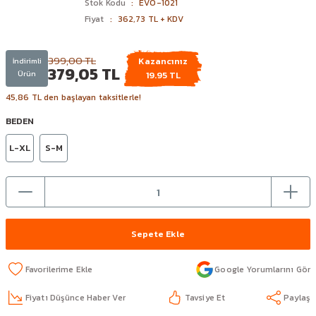
Stok Kodu
EVO-1021
Fiyat
362,73 TL + KDV
399,00 TL
Kazancınız
İndirimli
379,05 TL
Ürün
19.95 TL
45,86 TL den başlayan taksitlerle!
BEDEN
L-XL
S-M
Sepete Ekle
Google Yorumlarını Gör
Fiyatı Düşünce Haber Ver
Tavsiye Et
Paylaş