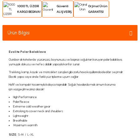
1000 TL ÜZERİ
Güvenli
Orjinal Ürün
KARGO BEDAVA!
ALIŞVERİŞ
GARANTİSİ
Ürün Bilgisi
Evolite Polar Balaklava
Outdoor aktivitelerde yüzünüzü, boynunuzu ve başınızı soğuktan koruyan polar balaklava,
yumuşak dokusu ve nefes alabilir yapısıyla konfor sunar.
Trekking, kamp, kayak ve motosiklet sürüşleri gibi zorlu hava koşullarında ideal bir seçimdir.
Elastik yapısı sayesinde farklı yüz tiplerine uyum sağlar.
Hafif ve kompakt tasarımıyla kolayca taşınabilir. Soğuk havalarda maksimum koruma
için vazgeçilmeziniz olacak!
High Performance
Polar Fleece
Extreme cold weather gear
Extra long to cover neck and shoulders
Lightweight
Breathable
Maximum warmth
SIZE:
S-M / L-XL