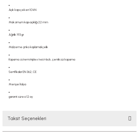
Açık kapı çekeri 10 kN
Maksimum kapı açıklığı 22 mm
Ağırlık 193 gr
Malzeme çinko kaplamalı çelik
Kapama sistemi triplex twist-lock, çentiksiz kapama
Sertifikalar EN 362, CE
Menşei İtalya
garanti süresi 12 ay
Taksit Seçenekleri