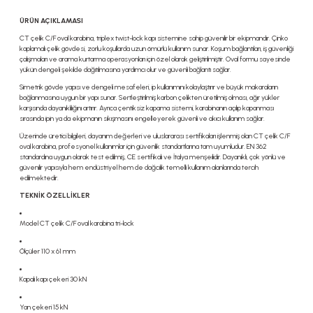
ÜRÜN AÇIKLAMASI
CT çelik C/F oval karabina, triplex twist-lock kapı sistemine sahip güvenilir bir ekipmandır. Çinko
kaplamalı çelik gövdesi, zorlu koşullarda uzun ömürlü kullanım sunar. Koşum bağlantıları, iş güvenliği
çalışmaları ve arama kurtarma operasyonları için özel olarak geliştirilmiştir. Oval formu sayesinde
yükün dengeli şekilde dağıtılmasına yardımcı olur ve güvenli bağlantı sağlar.
Simetrik gövde yapısı ve dengeli mesafeleri, ip kullanımını kolaylaştırır ve büyük makaraların
bağlanmasına uygun bir yapı sunar. Sertleştirilmiş karbon çelikten üretilmiş olması, ağır yükler
karşısında dayanıklılığını artırır. Ayrıca çentiksiz kapama sistemi, karabinanın açılıp kapanması
sırasında ipin ya da ekipmanın sıkışmasını engelleyerek güvenli ve akıcı kullanım sağlar.
Üzerinde üretici bilgileri, dayanım değerleri ve uluslararası sertifikaları işlenmiş olan CT çelik C/F
oval karabina, profesyonel kullanımlar için güvenlik standartlarına tam uyumludur. EN 362
standardına uygun olarak test edilmiş, CE sertifikalı ve İtalya menşeilidir. Dayanıklı, çok yönlü ve
güvenilir yapısıyla hem endüstriyel hem de dağcılık temelli kullanım alanlarında tercih
edilmektedir.
TEKNİK ÖZELLİKLER
Model CT çelik C/F oval karabina tri-lock
Ölçüler 110 x 61 mm
Kapalı kapı çekeri 30 kN
Yan çekeri 15 kN