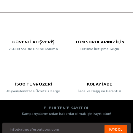
GÜVENLİ ALIŞVERİŞ
TÜM SORULARINIZ İÇİN
256Bit SSL ile Online Koruma
Bizimle İletişime Geçin
1500 TL ve ÜZERİ
KOLAY İADE
Alışverişlerinizde Ücretsiz Kargo
İade ve Değişim Garantisi
E-BÜLTEN’E KAYIT OL
Kampanyalarımızdan haberdar olmak için kayıt olun!
KAYDOL