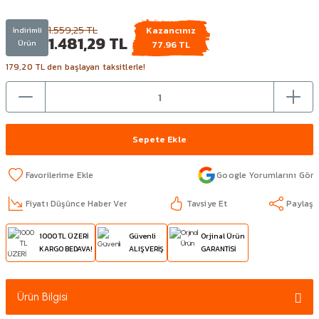
1.559,25 TL
Kazancınız
İndirimli
1.481,29 TL
Ürün
77.96 TL
179,20 TL den başlayan taksitlerle!
Sepete Ekle
Google Yorumlarını Gör
Fiyatı Düşünce Haber Ver
Tavsiye Et
Paylaş
1000 TL ÜZERİ
Güvenli
Orjinal Ürün
KARGO BEDAVA!
ALIŞVERİŞ
GARANTİSİ
Ürün Bilgisi