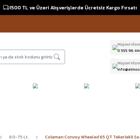
1500 TL ve Üzeri Alışverişlerde Ücretsiz Kargo Fırsatı
16:
Müşteri Hi̇zm
0 555 96 44
Müşteri Hi̇zm
info@atmos
DAĞCILIK & İŞ
DALIŞ
D
BI
GÜVENLİĞİ
EKİPMANLARI
T
60-75 Lt.
Coleman Convoy Wheeled 65 QT Tekerlekli Soğ