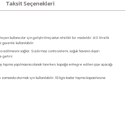
Taksit Seçenekleri
en kullanıcılar için geliştirilmiş üstün nitelikli bir modeldir. 61.5 litrelik
güvenle kullanılabilir.
 edilmesini sağlar. Sızdırmaz conta sistemi, soğuk havanın dışarı
 getirir.
lay taşıma yapılmasına olanak tanırken, kapağa entegre edilen şişe açacağı
amanda oturmak için kullanılabilir; 113 kg’a kadar taşıma kapasitesine