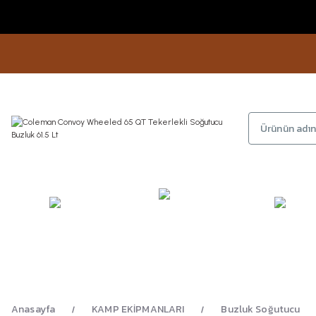
KAMP
GİYİM
AYAKKA
EKİPMANLARI
Anasayfa
KAMP EKİPMANLARI
Buzluk Soğutucu