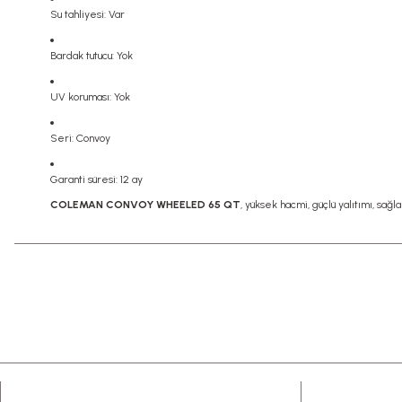
Su tahliyesi: Var
Bardak tutucu: Yok
UV koruması: Yok
Seri: Convoy
Garanti süresi: 12 ay
COLEMAN CONVOY WHEELED 65 QT
, yüksek hacmi, güçlü yalıtımı, sa