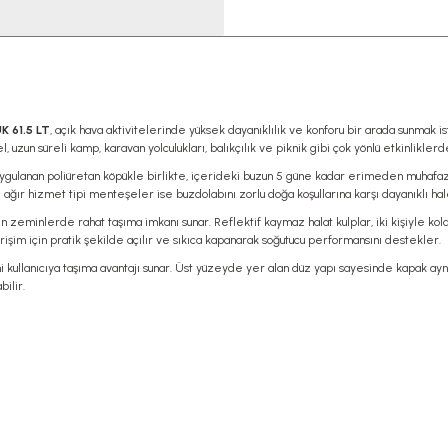
 61.5 LT
, açık hava aktivitelerinde yüksek dayanıklılık ve konforu bir arada sunmak istey
n süreli kamp, karavan yolculukları, balıkçılık ve piknik gibi çok yönlü etkinliklerde 
gulanan poliüretan köpükle birlikte, içerideki buzun 5 güne kadar erimeden muhafaza
ağır hizmet tipi menteşeler ise buzdolabını zorlu doğa koşullarına karşı dayanıklı hale
zeminlerde rahat taşıma imkanı sunar. Reflektif kaymaz halat kulplar, iki kişiyle ko
erişim için pratik şekilde açılır ve sıkıca kapanarak soğutucu performansını destekler.
ullanıcıya taşıma avantajı sunar. Üst yüzeyde yer alan düz yapı sayesinde kapak aynı z
bilir.