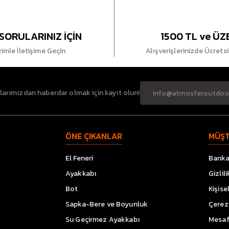
SORULARINIZ İÇİN
1500 TL ve ÜZ
zimle İletişime Geçin
Alışverişlerinizde Ücrets
rımızdan haberdar olmak için kayıt olun!
ÖNE ÇIKANLAR
MÜŞT
El Feneri
Banka 
Ayakkabı
Gizlil
Bot
Kişise
Sapka-Bere ve Boyunluk
Çerez 
Su Geçirmez Ayakkabı
Mesaf