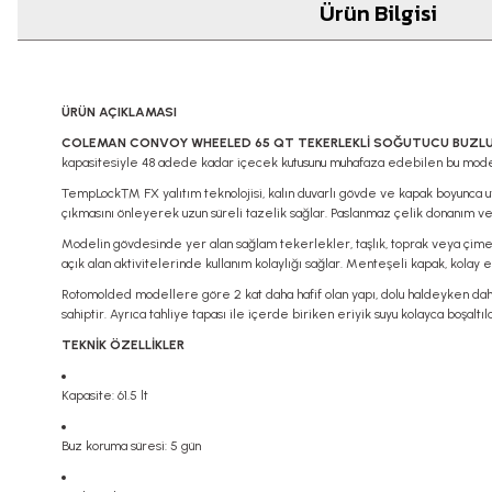
Ürün Bilgisi
ÜRÜN AÇIKLAMASI
COLEMAN CONVOY WHEELED 65 QT TEKERLEKLİ SOĞUTUCU BUZLUK
kapasitesiyle 48 adede kadar içecek kutusunu muhafaza edebilen bu model, uzu
TempLock™ FX yalıtım teknolojisi, kalın duvarlı gövde ve kapak boyunca uy
çıkmasını önleyerek uzun süreli tazelik sağlar. Paslanmaz çelik donanım ve 
Modelin gövdesinde yer alan sağlam tekerlekler, taşlık, toprak veya çimen 
açık alan aktivitelerinde kullanım kolaylığı sağlar. Menteşeli kapak, kolay 
Rotomolded modellere göre 2 kat daha hafif olan yapı, dolu haldeyken dahi k
sahiptir. Ayrıca tahliye tapası ile içerde biriken eriyik suyu kolayca boşaltıla
TEKNİK ÖZELLİKLER
Kapasite: 61.5 lt
Buz koruma süresi: 5 gün