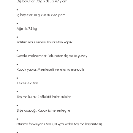
Dış boyutlar: 73 g x 38 u x 47 y cm
İç boyutlar: 61 g x 40 u x 32 y cm
Ağırlık: 7.8 kg
Yalıtım malzemesi: Poliüretan köpük
Gövde malzemesi: Poliüretan dış ve iç yüzey
Kapak yapısı: Menteşeli ve ekstra mandallı
Tekerlek: Var
Taşıma kulpu: Reflektif halat kulplar
Şişe açacağı: Kapak içine entegre
Oturma fonksiyonu: Var (113 kg’a kadar taşıma kapasitesi)