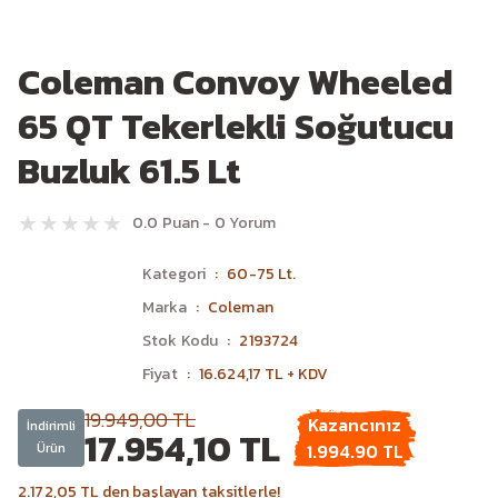
Coleman Convoy Wheeled
65 QT Tekerlekli Soğutucu
Buzluk 61.5 Lt
0.0 Puan - 0 Yorum
Kategori
60-75 Lt.
Marka
Coleman
Stok Kodu
2193724
Fiyat
16.624,17 TL + KDV
19.949,00 TL
Kazancınız
İndirimli
17.954,10 TL
Ürün
1.994.90 TL
2.172,05 TL den başlayan taksitlerle!