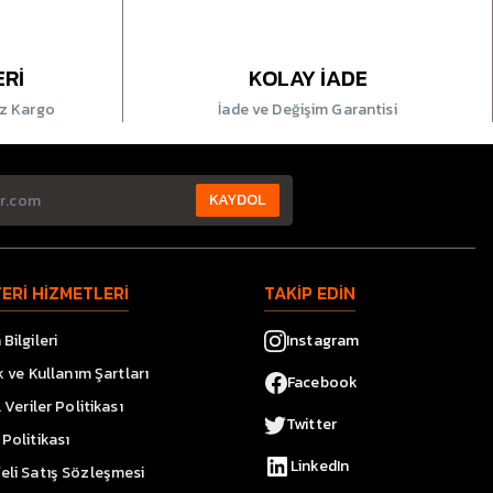
ERİ
KOLAY İADE
iz Kargo
İade ve Değişim Garantisi
KAYDOL
ERİ HİZMETLERİ
TAKİP EDİN
Bilgileri
Instagram
ik ve Kullanım Şartları
Facebook
l Veriler Politikası
Twitter
Politikası
LinkedIn
eli Satış Sözleşmesi