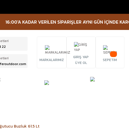
00'A KADAR VERİLEN SİPARİŞLER AYNI GÜN İÇİNDE KARGOYA V
etleri
4 22
GİRİŞ YAP
etleri
MARKALARIMIZ
SEPETİM
ÜYE OL
feroutdoor.com
ÜRBÜN &
TACTICAL
FENER
ELESKOP
EKİPMANLAR
utucu Buzluk 61.5 Lt