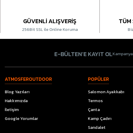
GÜVENLİ ALIŞVERİŞ
TÜM 
256Bit SSL ile Online Koruma
Bi
E-BÜLTEN’E KAYIT OL
Kampanyala
ATMOSFEROUTDOOR
POPÜLER
Blog Yazıları
Salomon Ayakkabı
Hakkımızda
Termos
İletişim
Çanta
Google Yorumlar
Kamp Çadırı
Sandalet