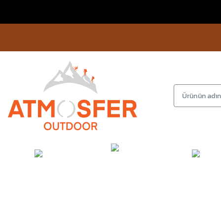
KAMP
GİYİM
AYAKKA
EKİPMANLARI