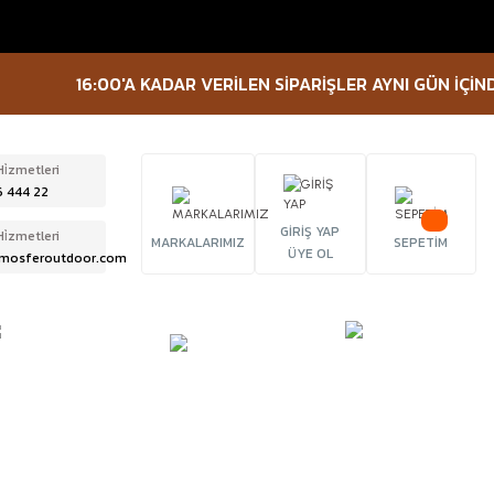
16:00'A KADAR VERİLEN SİPARİŞLER AYNI GÜN İÇİNDE K
Hi̇zmetleri
6 444 22
GİRİŞ YAP
Hi̇zmetleri
MARKALARIMIZ
SEPETİM
ÜYE OL
mosferoutdoor.com
ÜRBÜN &
TACTICAL
FENER
ELESKOP
EKİPMANLAR