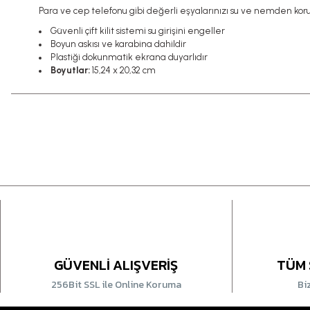
Para ve cep telefonu gibi değerli eşyalarınızı su ve nemden ko
Güvenli çift kilit sistemi su girişini engeller
Boyun askısı ve karabina dahildir
Plastiği dokunmatik ekrana duyarlıdır
Boyutlar:
15,24 x 20,32 cm
GÜVENLİ ALIŞVERİŞ
TÜM 
256Bit SSL ile Online Koruma
Bi