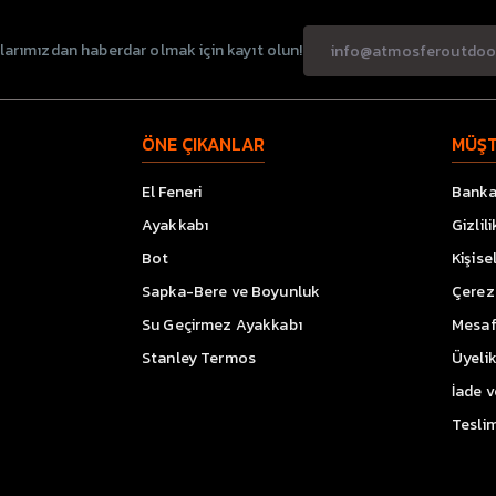
rımızdan haberdar olmak için kayıt olun!
ÖNE ÇIKANLAR
MÜŞT
El Feneri
Banka 
Ayakkabı
Gizlil
Bot
Kişise
Sapka-Bere ve Boyunluk
Çerez 
Su Geçirmez Ayakkabı
Mesaf
Stanley Termos
Üyeli
İade 
Teslim