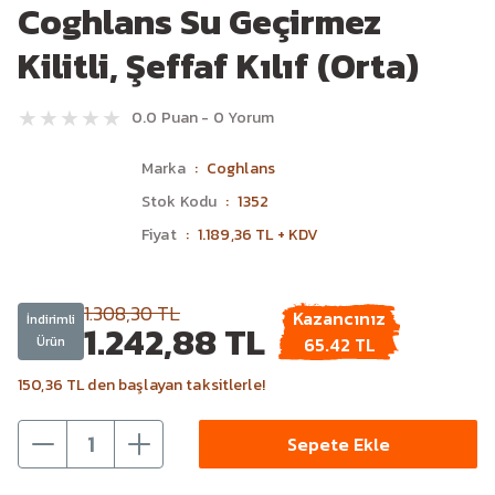
Coghlans Su Geçirmez
Kilitli, Şeffaf Kılıf (Orta)
0.0 Puan - 0 Yorum
Marka
Coghlans
Stok Kodu
1352
Fiyat
1.189,36 TL + KDV
1.308,30 TL
Kazancınız
İndirimli
1.242,88 TL
Ürün
65.42 TL
150,36 TL den başlayan taksitlerle!
Sepete Ekle