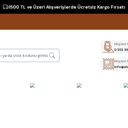
1500 TL ve Üzeri Alışverişlerde Ücretsiz Kargo Fırsatı
Müşteri 
0 555 9
Müşteri 
info@at
DAĞCILIK & İŞ
DALIŞ
D
BI
GÜVENLİĞİ
EKİPMANLARI
T