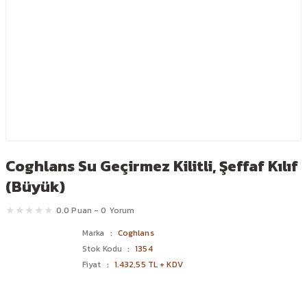
Coghlans Su Geçirmez Kilitli, Şeffaf Kılıf
(Büyük)
0.0 Puan - 0 Yorum
Marka
Coghlans
Stok Kodu
1354
Fiyat
1.432,55 TL + KDV