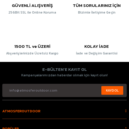
GÜVENLİ ALIŞVERİŞ
TÜM SORULARINIZ İÇİN
256Bit SSL ile Online Koruma
Bizimle İletişime Geçin
1500 TL ve ÜZERİ
KOLAY İADE
Alışverişlerinizde Ücretsiz Kargo
İade ve Değişim Garantisi
E-BÜLTEN’E KAYIT OL
Kampanyalarımızdan haberdar olmak için kayıt olun!
KAYDOL
ATMOSFEROUTDOOR
POPÜLER