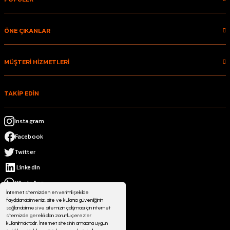
ÖNE ÇIKANLAR
MÜŞTERİ HİZMETLERİ
TAKİP EDİN
Instagram
Facebook
Twitter
LinkedIn
WhatsApp
İnternet sitemizden en verimli şekilde
faydalanabilmeniz, site ve kullanıcı güvenliğinin
sağlanabilmesi ve sitemizin çalışması için internet
sitemizde gerekli olan zorunlu çerezler
kullanılmaktadır. İnternet sitesinin amacına uygun