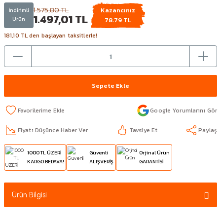
1.575,80 TL
Kazancınız
İndirimli
1.497,01 TL
Ürün
78.79 TL
181,10 TL den başlayan taksitlerle!
Sepete Ekle
Google Yorumlarını Gör
Fiyatı Düşünce Haber Ver
Tavsiye Et
Paylaş
1000 TL ÜZERİ
Güvenli
Orjinal Ürün
KARGO BEDAVA!
ALIŞVERİŞ
GARANTİSİ
Ürün Bilgisi