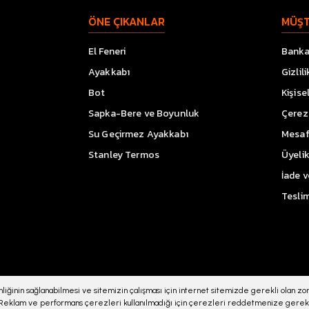
ÖNE ÇIKANLAR
MÜŞT
El Feneri
Banka 
Ayakkabı
Gizlil
Bot
Kişise
Sapka-Bere ve Boyunluk
Çerez 
Su Geçirmez Ayakkabı
Mesaf
Stanley Termos
Üyeli
İade 
Teslim
iğinin sağlanabilmesi ve sitemizin çalışması için internet sitemizde gerekli olan zoru
 SSL sertifikası ile korunmaktadır.
. Reklam ve performans çerezleri kullanılmadığı için çerezleri reddetmenize gerek 