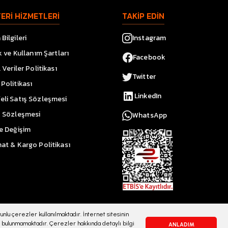
ERİ HİZMETLERİ
TAKİP EDİN
Bilgileri
Instagram
ik ve Kullanım Şartları
Facebook
l Veriler Politikası
Twitter
Politikası
LinkedIn
eli Satış Sözleşmesi
k Sözleşmesi
WhatsApp
ve Değişim
at & Kargo Politikası
nlu çerezler kullanılmaktadır. İnternet sitesinin
bulunmamaktadır. Çerezler hakkında detaylı bilgi
ANLADIM