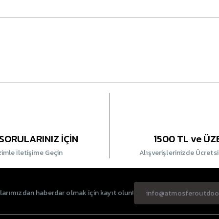
SORULARINIZ İÇİN
1500 TL ve ÜZ
zimle İletişime Geçin
Alışverişlerinizde Ücrets
rımızdan haberdar olmak için kayıt olun!