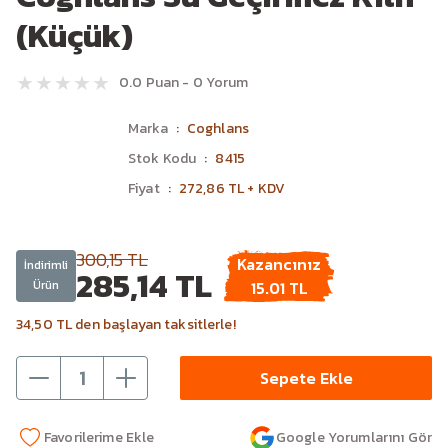
(Küçük)
0.0 Puan - 0 Yorum
Marka
Coghlans
Stok Kodu
8415
Fiyat
272,86 TL + KDV
300,15 TL
Kazancınız
İndirimli
285,14 TL
Ürün
15.01 TL
34,50 TL den başlayan taksitlerle!
Sepete Ekle
Google Yorumlarını Gör