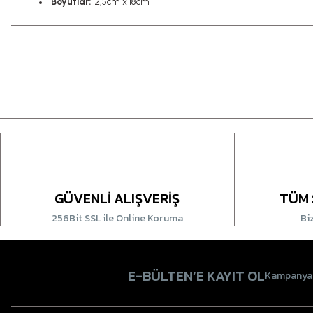
Boyutlar:
12,5cm x 18cm
GÜVENLİ ALIŞVERİŞ
TÜM 
256Bit SSL ile Online Koruma
Bi
E-BÜLTEN’E KAYIT OL
Kampanyala