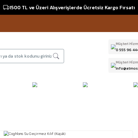
1500 TL ve Üzeri Alışverişlerde Ücretsiz Kargo Fırsatı
Müşteri Hi̇zm
0 555 96 44
Müşteri Hi̇zm
info@atmos
DAĞCILIK & İŞ
DALIŞ
D
BI
GÜVENLİĞİ
EKİPMANLARI
T