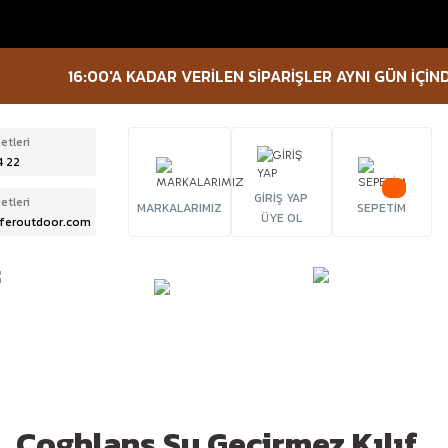
16:00'A KADAR VERİLEN SİPARİŞLER AYNI GÜN İÇİNDE K
etleri
4 22
GİRİŞ YAP
etleri
MARKALARIMIZ
SEPETİM
ÜYE OL
feroutdoor.com
ÜRBÜN &
TACTICAL
FENER
ELESKOP
EKİPMANLAR
Coghlans Su Geçirmez Kılıf