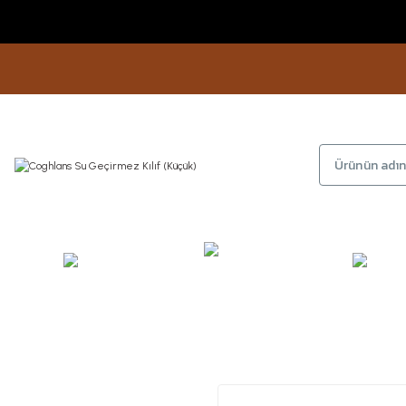
KAMP
GİYİM
AYAKKA
EKİPMANLARI