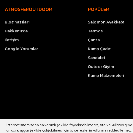
ATMOSFEROUTDOOR
POPÜLER
Blog Yazıları
Salomon Ayakkabı
Hakkımızda
Termos
İletişim
Çanta
Google Yorumlar
Kamp Çadırı
Sandalet
Outoor Giyim
Kamp Malzemeleri
İnternet sitemizden en verimli şekilde faydalanabilmeniz, site ve kullanıcı güvenl
© 2023 atmosferoutdoor.com Her Hakkı Saklıdır. Kredi kartı bilgileriniz 256bit
amacına uygun şekilde çalışabilmesi için bu çerezlerin kullanımı reddedilemez