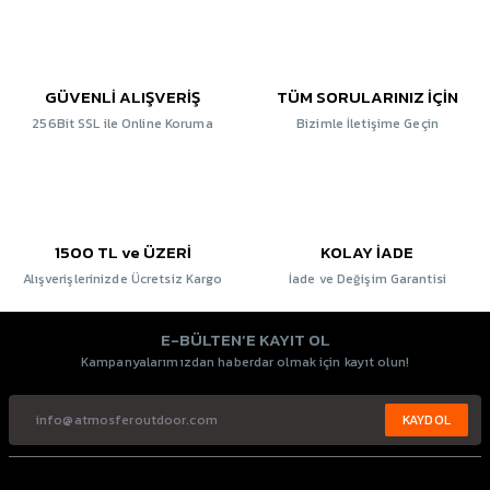
GÜVENLİ ALIŞVERİŞ
TÜM SORULARINIZ İÇİN
256Bit SSL ile Online Koruma
Bizimle İletişime Geçin
1500 TL ve ÜZERİ
KOLAY İADE
Alışverişlerinizde Ücretsiz Kargo
İade ve Değişim Garantisi
E-BÜLTEN’E KAYIT OL
Kampanyalarımızdan haberdar olmak için kayıt olun!
KAYDOL