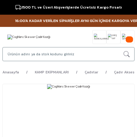
1500 TL ve Üzeri Alışverişlerde Ücretsiz Kargo Fırsatı
16:00'A KADAR VERİLEN SİPARİŞLER AYNI GÜN İÇİNDE KARGOYA VERİLİ
Anasayfa
KAMP EKİPMANLARI
Çadırlar
Çadır Aksesua