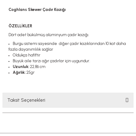
Coghlans Skewer Çadır Kazığı
ÖZELLİKLER
Dört adet bükülmüş alüminyum çadır kazığı.
Burgu sistemi sayesinde diğer çadır kazıklarından 10 kat daha
fazla dayanımlılık sağlar
Oldukça hafiftir
Büyük aile tarzı ağır çadırlar için uygundur.
Uzunluk:
22,86 cm
Ağırlık:
25gr
Taksit Seçenekleri