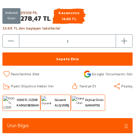
293,12 TL
Kazancınız
İndirimli
278,47 TL
Ürün
14.65 TL
33,69 TL den başlayan taksitlerle!
Sepete Ekle
Google Yorumlarını Gör
Fiyatı Düşünce Haber Ver
Tavsiye Et
Paylaş
1000 TL ÜZERİ
Güvenli
Orjinal Ürün
KARGO BEDAVA!
ALIŞVERİŞ
GARANTİSİ
Ürün Bilgisi