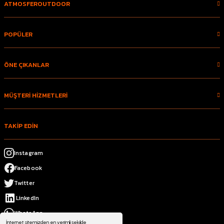
ATMOSFEROUTDOOR
POPÜLER
ÖNE ÇIKANLAR
MÜŞTERİ HİZMETLERİ
TAKİP EDİN
Instagram
Facebook
Twitter
LinkedIn
WhatsApp
İnternet sitemizden en verimli şekilde