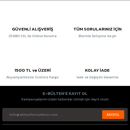
GÜVENLİ ALIŞVERİŞ
TÜM SORULARINIZ İÇİN
256Bit SSL ile Online Koruma
Bizimle İletişime Geçin
1500 TL ve ÜZERİ
KOLAY İADE
Alışverişlerinizde Ücretsiz Kargo
İade ve Değişim Garantisi
E-BÜLTEN’E KAYIT OL
Kampanyalarımızdan haberdar olmak için kayıt olun!
KAYDOL