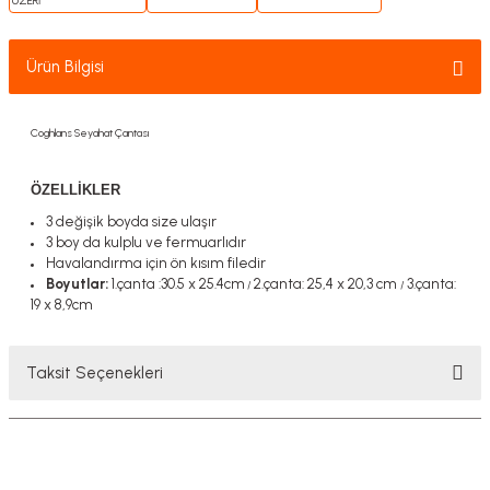
Ürün Bilgisi
Coghlans Seyahat Çantası
ÖZELLİKLER
3 değişik boyda size ulaşır
3 boy da kulplu ve fermuarlıdır
Havalandırma için ön kısım filedir
Boyutlar:
1.çanta :30.5 x 25.4cm
2.çanta: 25,4 x 20,3 cm
3.çanta:
/
/
19 x 8,9cm
Taksit Seçenekleri