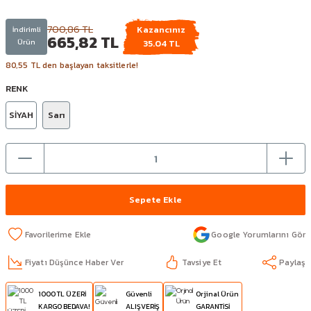
700,86 TL
Kazancınız
İndirimli
665,82 TL
Ürün
35.04 TL
80,55 TL den başlayan taksitlerle!
RENK
SİYAH
Sarı
Sepete Ekle
Google Yorumlarını Gör
Fiyatı Düşünce Haber Ver
Tavsiye Et
Paylaş
1000 TL ÜZERİ
Güvenli
Orjinal Ürün
KARGO BEDAVA!
ALIŞVERİŞ
GARANTİSİ