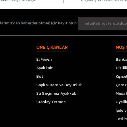
rımızdan haberdar olmak için kayıt olun!
ÖNE ÇIKANLAR
MÜŞT
El Feneri
Banka 
Ayakkabı
Gizlil
Bot
Kişise
Sapka-Bere ve Boyunluk
Çerez 
Su Geçirmez Ayakkabı
Mesaf
Stanley Termos
Üyeli
İade 
Teslim