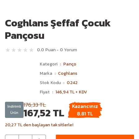
Coghlans Şeffaf Çocuk
Pançosu
0.0 Puan - 0 Yorum
Kategori
Panço
Marka
Coghlans
Stok Kodu
0242
Fiyat
146,94 TL + KDV
176,33 TL
Kazancınız
İndirimli
167,52 TL
Ürün
8.81 TL
20,27 TL den başlayan taksitlerle!