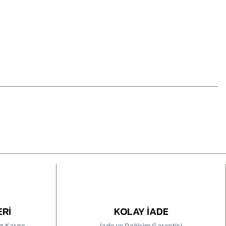
ERİ
KOLAY İADE
iz Kargo
İade ve Değişim Garantisi