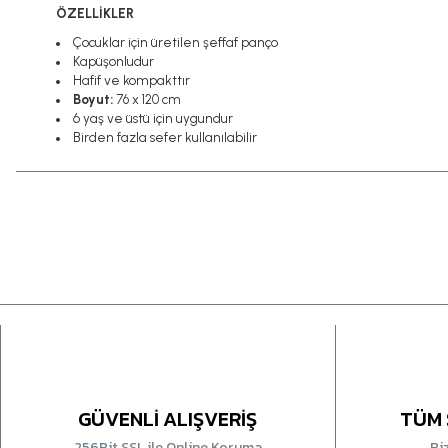
ÖZELLİKLER
Çocuklar için üretilen şeffaf panço
Kapüşonludur
Hafif ve kompakttır
Boyut:
76 x 120 cm
6 yaş ve üstü için uygundur
Birden fazla sefer kullanılabilir
GÜVENLİ ALIŞVERİŞ
TÜM 
256Bit SSL ile Online Koruma
Bi