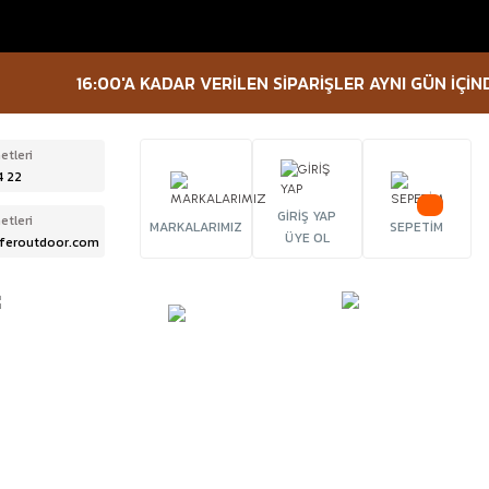
16:00'A KADAR VERİLEN SİPARİŞLER AYNI GÜN İÇİNDE K
etleri
4 22
GİRİŞ YAP
etleri
MARKALARIMIZ
SEPETİM
ÜYE OL
feroutdoor.com
ÜRBÜN &
TACTICAL
FENER
ELESKOP
EKİPMANLAR