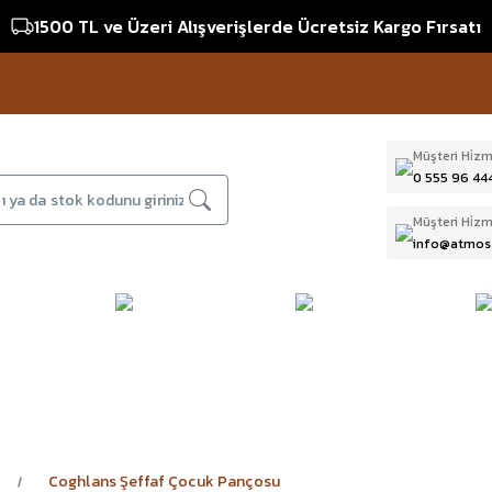
1500 TL ve Üzeri Alışverişlerde Ücretsiz Kargo Fırsatı
Müşteri Hi̇zm
0 555 96 44
Müşteri Hi̇zm
info@atmos
DAĞCILIK & İŞ
DALIŞ
D
BI
GÜVENLİĞİ
EKİPMANLARI
T
Coghlans Şeffaf Çocuk Pançosu