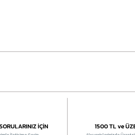
SORULARINIZ İÇİN
1500 TL ve ÜZ
zimle İletişime Geçin
Alışverişlerinizde Ücrets