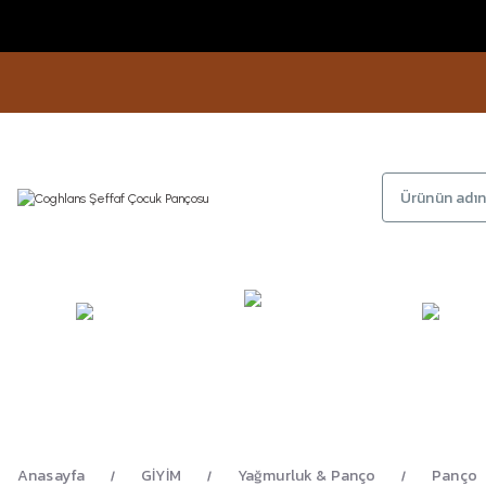
KAMP
GİYİM
AYAKKA
EKİPMANLARI
Anasayfa
GİYİM
Yağmurluk & Panço
Panço