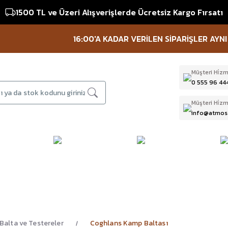
1500 TL ve Üzeri Alışverişlerde Ücretsiz Kargo Fırsatı
16:00'A KADAR VERİLEN SİPARİŞLER AYNI GÜN
Müşteri Hi̇zm
0 555 96 44
Müşteri Hi̇zm
info@atmos
DAĞCILIK & İŞ
DALIŞ
D
BI
GÜVENLİĞİ
EKİPMANLARI
T
Balta ve Testereler
Coghlans Kamp Baltası