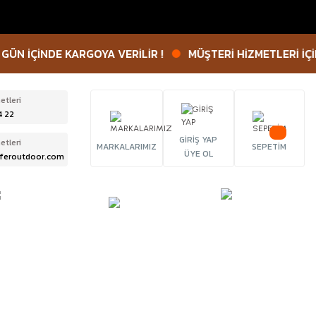
 İÇİNDE KARGOYA VERİLİR !
MÜŞTERİ HİZMETLERİ İÇİN : 0
etleri
4 22
GİRİŞ YAP
etleri
MARKALARIMIZ
SEPETİM
ÜYE OL
feroutdoor.com
ÜRBÜN &
TACTICAL
FENER
ELESKOP
EKİPMANLAR