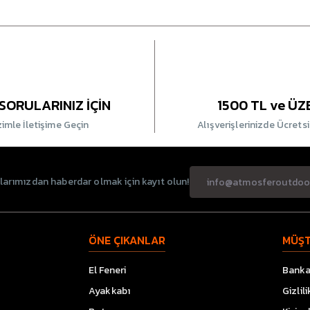
SORULARINIZ İÇİN
1500 TL ve ÜZ
zimle İletişime Geçin
Alışverişlerinizde Ücrets
rımızdan haberdar olmak için kayıt olun!
ÖNE ÇIKANLAR
MÜŞT
El Feneri
Banka 
Ayakkabı
Gizlil