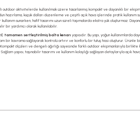
şitli outdoor aktivitelerde kullanılmak üzere tasarlanmış kompakt ve dayanıklı bir ekipm
odun hazırlama, küçük dalları düzenleme ve çeşitli açık hava işlerinde pratik kullanım
 kullanım sunarken, hafif tasarımı uzun süreli taşımalarda ekstra yük oluşturmaz. Daya
bir yardımcı olarak kullanılabilir.
C tamamen sertleştirilmiş balta kenarı
yapısıdır. Bu yapı, yoğun kullanımlarda day
lam bir kavrama sağlayarak kontrolü artırır ve konforlu bir tutuş hissi oluşturur. Ürünle 
ompakt ölçüleri ve dengeli ağırlığı sayesinde farklı outdoor ekipmanlarıyla birlikte 
 Sağlam yapısı, taşınabilir tasarımı ve kullanım kolaylığı sağlayan detaylarıyla açık ha