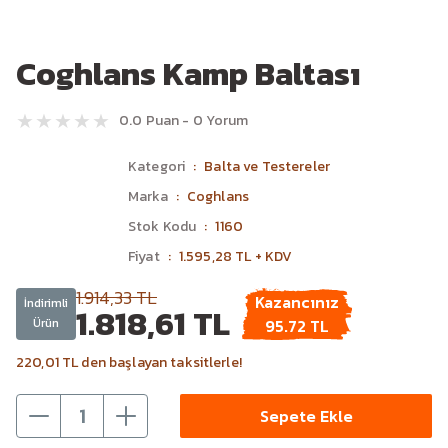
Coghlans Kamp Baltası
0.0 Puan - 0 Yorum
Kategori
Balta ve Testereler
Marka
Coghlans
Stok Kodu
1160
Fiyat
1.595,28 TL + KDV
1.914,33 TL
Kazancınız
İndirimli
1.818,61 TL
Ürün
95.72 TL
220,01 TL den başlayan taksitlerle!
Sepete Ekle