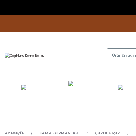
KAMP
GİYİM
AYAKKA
EKİPMANLARI
Anasayfa
KAMP EKİPMANLARI
Çakı & Bıçak