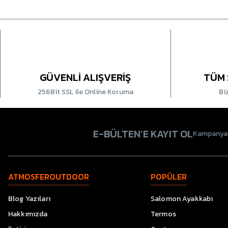
GÜVENLİ ALIŞVERİŞ
TÜM 
256Bit SSL ile Online Koruma
Bi
E-BÜLTEN’E KAYIT OL
Kampanyala
ATMOSFEROUTDOOR
POPÜLER
Blog Yazıları
Salomon Ayakkabı
Hakkımızda
Termos