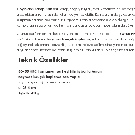
Coghlans Kamp Baltası
, kamp, doğa yürüyüşü, avcılık faaliyetleri ve çe
araç ekipmanları arasında rahatlıkla yer bulabilir. Kamp alanında yakacak 
ekipmanları arasında yer alır. Ergonomik yapısı sayesinde elde dengeli bir
kamp organizasyonlarında hem de daha uzun outdoor maceralarında güvenilir 
Ürünün performansını destekleyen en önemli özelliklerden biri
50-55 HR
bölümünde bulunan
kaymaz kauçuk kaplama
, kullanım sırasında daha sağ
sağlayarak ekipmanın düzenli şekilde muhafaza edilmesine yardımcı olur. K
duyulan temel kesme ve hazırlık işlemleri için kullanışlı bir seçenek sunar.
Teknik Özellikler
•
50-55 HRC tamamen sertleştirilmiş balta kenarı
•
Kaymaz kauçuk kaplama sap yapısı
• Siyah naylon taşıma ve saklama kılıfı
•
u: 25,4 cm
•
Ağırlık: 411 g