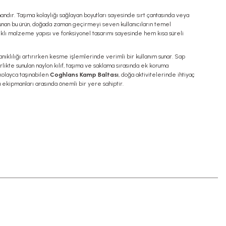
andır. Taşıma kolaylığı sağlayan boyutları sayesinde sırt çantasında veya
 sunan bu ürün, doğada zaman geçirmeyi seven kullanıcıların temel
nıklı malzeme yapısı ve fonksiyonel tasarımı sayesinde hem kısa süreli
anıklılığı artırırken kesme işlemlerinde verimli bir kullanım sunar. Sap
birlikte sunulan naylon kılıf, taşıma ve saklama sırasında ek koruma
kolayca taşınabilen
Coghlans Kamp Baltası
, doğa aktivitelerinde ihtiyaç
va ekipmanları arasında önemli bir yere sahiptir.