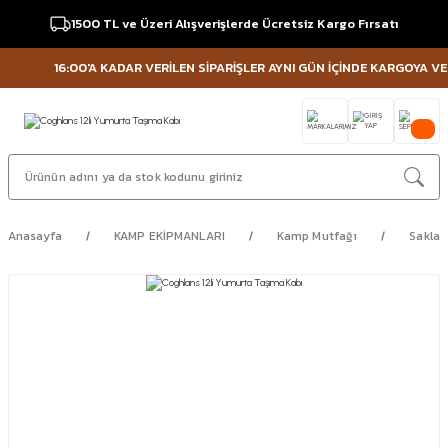
1500 TL ve Üzeri Alışverişlerde Ücretsiz Kargo Fırsatı
16:00'A KADAR VERİLEN SİPARİŞLER AYNI GÜN İÇİNDE KARGOYA VERİL
Anasayfa
KAMP EKİPMANLARI
Kamp Mutfağı
Saklam