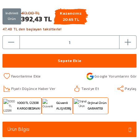
413,08 TL
Kazancınız
İndirimli
392,43 TL
Ürün
20.65 TL
47,48 TL den başlayan taksitlerle!
Sepete Ekle
Google Yorumlarını Gör
Fiyatı Düşünce Haber Ver
Tavsiye Et
Paylaş
1000 TL ÜZERİ
Güvenli
Orjinal Ürün
KARGO BEDAVA!
ALIŞVERİŞ
GARANTİSİ
Ürün Bilgisi