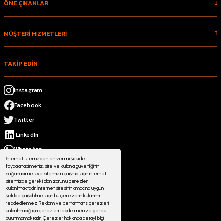
ÖNE ÇIKANLAR
MÜŞTERİ HİZMETLERİ
TAKİP EDİN
Instagram
Facebook
Twitter
LinkedIn
WhatsApp
İnternet sitemizden en verimli şekilde
faydalanabilmeniz, site ve kullanıcı güvenliğinin
sağlanabilmesi ve sitemizin çalışması için internet
sitemizde gerekli olan zorunlu çerezler
kullanılmaktadır. İnternet sitesinin amacına uygun
şekilde çalışabilmesi için bu çerezlerin kullanımı
reddedilemez. Reklam ve performans çerezleri
kullanılmadığı için çerezleri reddetmenize gerek
bulunmamaktadır. Çerezler hakkında detaylı bilgi