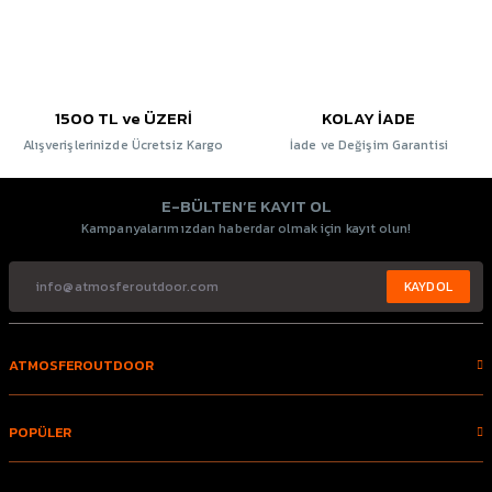
1500 TL ve ÜZERİ
KOLAY İADE
Alışverişlerinizde Ücretsiz Kargo
İade ve Değişim Garantisi
E-BÜLTEN’E KAYIT OL
Kampanyalarımızdan haberdar olmak için kayıt olun!
KAYDOL
ATMOSFEROUTDOOR
POPÜLER